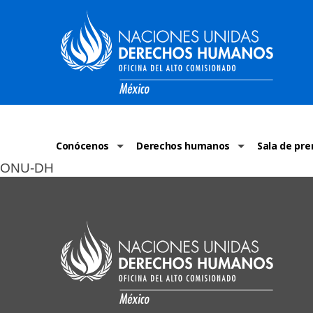
Conócenos
Derechos humanos
Sala de pre
ONU-DH
La ONU-DH en el mundo
¿Qué son los derechos humanos?
Comunicad
La ONU-DH en México
Temas de Derechos Humanos
ONU-DH en 
Vacantes ONU-DH México
Derecho Internacional de los Dere
ONU-DH te 
ONU-DH en el tiempo
Recursos de DH
Discursos 
COVID-19 y 
Historias 