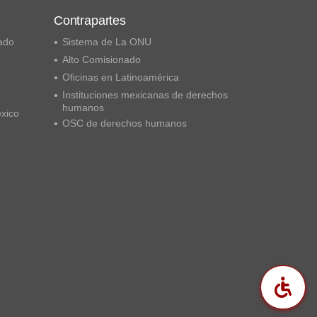
Contrapartes
ado
Sistema de La ONU
Alto Comisionado
Oficinas en Latinoamérica
Instituciones mexicanas de derechos
humanos
éxico
OSC de derechos humanos
Acc