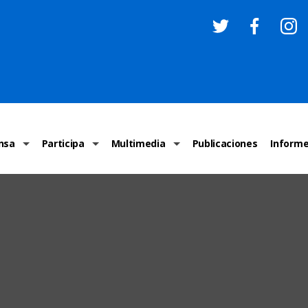
nsa
Participa
Multimedia
Publicaciones
Inform
os
Invitaciones
Comunicados Nacionales
Infografías
Recome
los medios
Concursos y premios sobre DH
Comunicados Internacionales
Nuestro trabajo en imágenes
ONU-DH
chos Humanos
informa
Vídeos
Relator
y cartas ONU-DH
Recomendaciones DH
Audios
Comité
los DH
BJDH
Campañas
Examen 
destacadas
Puntal