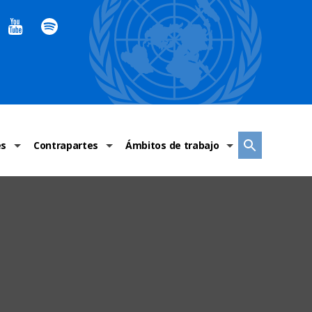
es
Contrapartes
Ámbitos de trabajo
ndaciones Alto Comisionado
Sistema de La ONU
Graves violaciones de DH
 México
Alto Comisionado
DESC
ías y grupos de trabajo
Oficinas en Latinoamérica
Grupos vulnerados
s de DH
Instituciones mexicanas de derechos humanos
Indicadores de DH
Periódico Universal – México
OSC de derechos humanos
Comunicación y promoción
Representación