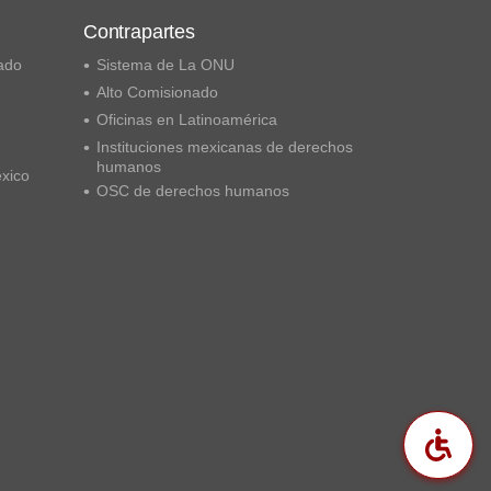
Contrapartes
ado
Sistema de La ONU
Alto Comisionado
Oficinas en Latinoamérica
Instituciones mexicanas de derechos
humanos
éxico
OSC de derechos humanos
Acc