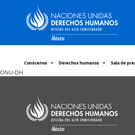
Conócenos
Derechos humanos
Sala de pre
ONU-DH
La ONU-DH en el mundo
¿Qué son los derechos humanos?
Comunicad
La ONU-DH en México
Temas de Derechos Humanos
ONU-DH en 
Vacantes ONU-DH México
Derecho Internacional de los Dere
ONU-DH te 
ONU-DH en el tiempo
Recursos de DH
Discursos 
COVID-19 y 
Historias 