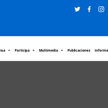
nsa
Participa
Multimedia
Publicaciones
Inform
os
Invitaciones
Comunicados Nacionales
Infografías
Recome
los medios
Concursos y premios sobre DH
Comunicados Internacionales
Nuestro trabajo en imágenes
ONU-DH
chos Humanos
informa
Vídeos
Relator
y cartas ONU-DH
Recomendaciones DH
Audios
Comité
los DH
BJDH
Campañas
Examen 
destacadas
Puntal