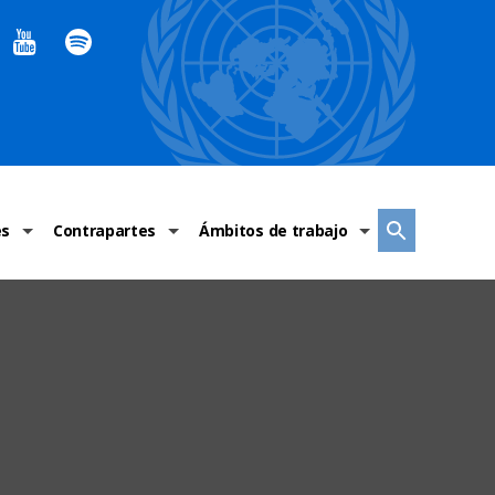
es
Contrapartes
Ámbitos de trabajo
ndaciones Alto Comisionado
Sistema de La ONU
Graves violaciones de DH
 México
Alto Comisionado
DESC
ías y grupos de trabajo
Oficinas en Latinoamérica
Grupos vulnerados
s de DH
Instituciones mexicanas de derechos humanos
Indicadores de DH
Periódico Universal – México
OSC de derechos humanos
Comunicación y promoción
Representación