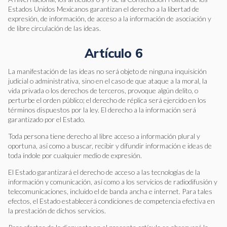
Marco normativo en materia de libertad de expresión
Estados Unidos Mexicanos garantizan el derecho a la libertad de
Sistema Interamericano de Derechos Humanos en materia
expresión, de información, de acceso a la información de asociación y
de libertad de expresión
de libre circulación de las ideas.
Sistema Universal de Derechos Humanos en materia de
libertad de expresión
Artículo 6
Marco normativo nacional materia de libertad de
expresión
La manifestación de las ideas no será objeto de ninguna inquisición
Informes y análisis
judicial o administrativa, sino en el caso de que ataque a la moral, la
Documentos del Sistema Universal de Derechos Humanos
vida privada o los derechos de terceros, provoque algún delito, o
Informes
perturbe el orden público; el derecho de réplica será ejercido en los
Publicaciones
términos dispuestos por la ley. El derecho a la información será
garantizado por el Estado.
Observaciones y recomendaciones
Documentos del Sistema Interamericano de Derechos…
Toda persona tiene derecho al libre acceso a información plural y
oportuna, así como a buscar, recibir y difundir información e ideas de
Informes
toda índole por cualquier medio de expresión.
Publicaciones
Documentos de las Organizaciones de la Sociedad Civil
El Estado garantizará el derecho de acceso a las tecnologías de la
información y comunicación, así como a los servicios de radiodifusión y
Jurisprudencia Internacional
telecomunicaciones, incluido el de banda ancha e internet. Para tales
Jurisprudencia del Sistema Universal de Derechos
efectos, el Estado establecerá condiciones de competencia efectiva en
Humanos
la prestación de dichos servicios.
Jurisprudencia del Sistema Interamericano de Derechos
Humanos