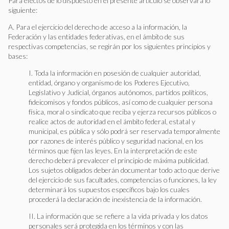
Para efectos de lo dispuesto en el presente artículo se observará lo
Derecho a la libertad de expresión
siguiente:
Definición de Libertad de expresión
A. Para el ejercicio del derecho de acceso a la información, la
Definición de Periodista
Federación y las entidades federativas, en el ámbito de sus
Decisiones de la Suprema Corte de Justicia de la Nación
respectivas competencias, se regirán por los siguientes principios y
bases:
Buscadores de jurisprudencias y documentación
Recomendaciones internacionales en materia de libertad de
I. Toda la información en posesión de cualquier autoridad,
expresión
entidad, órgano y organismo de los Poderes Ejecutivo,
Ataques contra periodistas y personas defensoras
Legislativo y Judicial, órganos autónomos, partidos políticos,
Protección a periodistas y personas defensoras
fideicomisos y fondos públicos, así como de cualquier persona
física, moral o sindicato que reciba y ejerza recursos públicos o
Justicia
realice actos de autoridad en el ámbito federal, estatal y
Grupos específicos
municipal, es pública y sólo podrá ser reservada temporalmente
Medios de comunicación
por razones de interés público y seguridad nacional, en los
términos que fijen las leyes. En la interpretación de este
Espacio democrático y participación
derecho deberá prevalecer el principio de máxima publicidad.
Organismos públicos de derechos humanos
Los sujetos obligados deberán documentar todo acto que derive
Otras obligaciones estatales
del ejercicio de sus facultades, competencias o funciones, la ley
Responsabilidades de otros actores relevantes para el
determinará los supuestos específicos bajo los cuales
respeto y garantía del derecho a defender derechos
procederá la declaración de inexistencia de la información.
humanos y la libertad de expresión
Marco Jurídico Nacional
II. La información que se refiere a la vida privada y los datos
personales será protegida en los términos y con las
Marco Jurídico Internacional