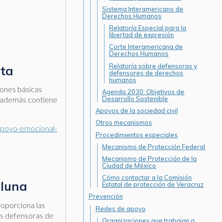
Sistema Interamericano de
Derechos Humanos
Relatoría Especial para la
libertad de expresión
Corte Interamericana de
Derechos Humanos
Relatoría sobre defensoras y
sta
defensores de derechos
humanos
iones básicas
Agenda 2030: Objetivos de
Desarrollo Sostenible
r, además contiene
Apoyos de la sociedad civil
Otros mecanismos
-apoyo-emocional-
Procedimientos especiales
Mecanismo de Protección Federal
Mecanismo de Protección de la
Ciudad de México
Cómo contactar a la Comisión
Aluna
Estatal de protección de Veracruz
Prevención
roporciona las
Redes de apoyo
as defensoras de
Organizaciones que trabajan a