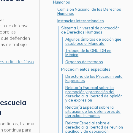
Humanos
Comisión Nacional de los Derechos
Humanos
das
Instancias Internacionales
bajo de defensa
Sistema Universal de protección
obre las
de Derechos Humanos
as que defienden
Algunos ámbitos de acción que
establece el Mandato
eas de trabajo
Trabajo de la ONU-DH en
México
s/Estudio_de_Caso
Órganos de tratados
Procedimientos especiales
Directorio de los Procedimiento
Especiales
Relatoría Especial sobre la
promoción y protección del
derecho a la libertad de opinión
 escuela
y de expresión
Relatoría Especial sobre la
a
situación de los defensores de
derechos humanos
conflictos, trauma
Relator Especial sobre el
derecho a la libertad de reunión
ón continua para
pacífica y de asociación