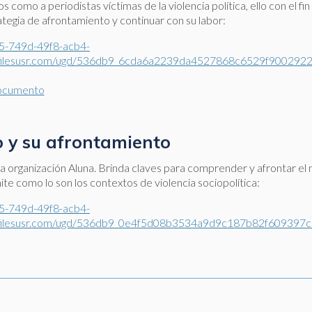
como a periodistas víctimas de la violencia política, ello con el f
tegia de afrontamiento y continuar con su labor:
5-749d-49f8-acb4-
ilesusr.com/ugd/536db9_6cda6a2239da4527868c6529f9002922
ocumento
o y su afrontamiento
a organización Aluna. Brinda claves para comprender y afrontar el
mite como lo son los contextos de violencia sociopolítica:
5-749d-49f8-acb4-
ilesusr.com/ugd/536db9_0e4f5d08b3534a9d9c187b82f609397c