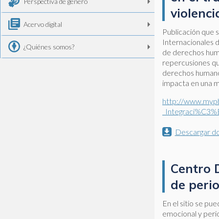
Perspectiva de género
violenci
Acervo digital
Publicación que s
Internacionales d
¿Quiénes somos?
de derechos human
repercusiones que
derechos humanos 
impacta en una me
http://www.mypbi
_Integraci%C3%B
Descargar d
Centro 
de peri
En el sitio se pu
emocional y peri