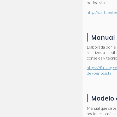
periodistas:
http://dartcenter
Manual 
Elaborada por la 
relativos a las s
consejos y técni
https://flip.org
del-periodista
Modelo 
Manual que sistem
nociones básicas