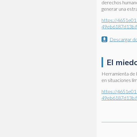
derechos humanos 
generar una estra
https://4651e01
49eb6187d13b.f
Descargar d
El mied
Herramienta de l
en situaciones lí
https://4651e01
49eb6187d13b.f