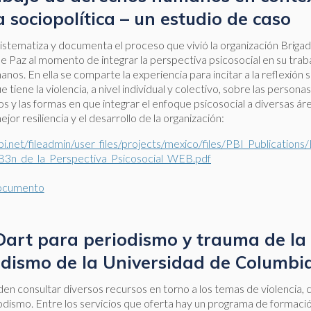
a sociopolítica – un estudio de caso
istematiza y documenta el proceso que vivió la organización Briga
e Paz al momento de integrar la perspectiva psicosocial en su tra
os. En ella se comparte la experiencia para incitar a la reflexión s
 tiene la violencia, a nivel individual y colectivo, sobre las person
y las formas en que integrar el enfoque psicosocial a diversas ár
jor resiliencia y el desarrollo de la organización:
.net/fileadmin/user_files/projects/mexico/files/PBI_Publication
3n_de_la_Perspectiva_Psicosocial_WEB.pdf
ocumento
Dart para periodismo y trauma de la
odismo de la Universidad de Columbi
eden consultar diversos recursos en torno a los temas de violencia, 
odismo. Entre los servicios que oferta hay un programa de formaci