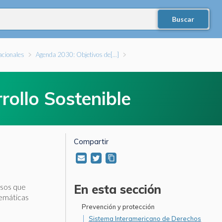
acionales
Agenda 2030: Objetivos de[...]
ollo Sostenible
Compartir
isos que
En esta sección
lemáticas
Prevención y protección
Sistema Interamericano de Derechos