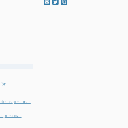
sión
r de las personas
las personas