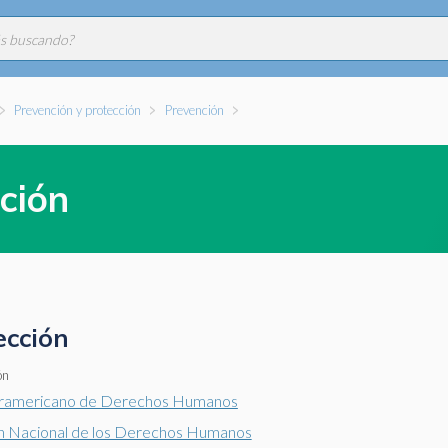
Prevención y protección
Prevención
ción
ección
ón
eramericano de Derechos Humanos
n Nacional de los Derechos Humanos