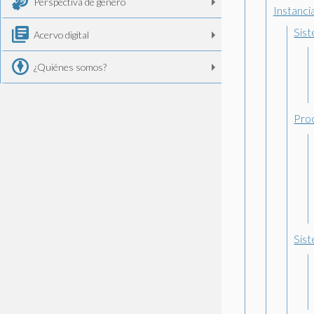
Perspectiva de género
Instanci
Sis
Acervo digital
¿Quiénes somos?
Pro
Sis