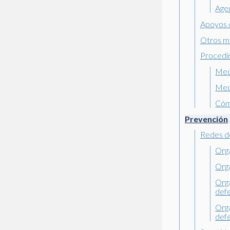
Age
Apoyos d
Otros m
Procedi
Mec
Mec
Cómo
Prevención
Redes d
Orga
Orga
Orga
def
Orga
def