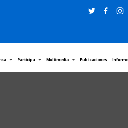
nsa
Participa
Multimedia
Publicaciones
Inform
os
Invitaciones
Comunicados Nacionales
Infografías
Recome
los medios
Concursos y premios sobre DH
Comunicados Internacionales
Nuestro trabajo en imágenes
ONU-DH
chos Humanos
informa
Vídeos
Relator
y cartas ONU-DH
Recomendaciones DH
Audios
Comité
los DH
BJDH
Campañas
Examen 
destacadas
Puntal