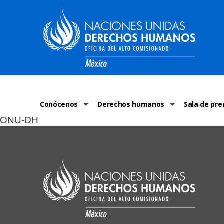
Conócenos
Derechos humanos
Sala de pre
ONU-DH
La ONU-DH en el mundo
¿Qué son los derechos humanos?
Comunicad
La ONU-DH en México
Temas de Derechos Humanos
ONU-DH en 
Vacantes ONU-DH México
Derecho Internacional de los Dere
ONU-DH te 
ONU-DH en el tiempo
Recursos de DH
Discursos 
COVID-19 y 
Historias 