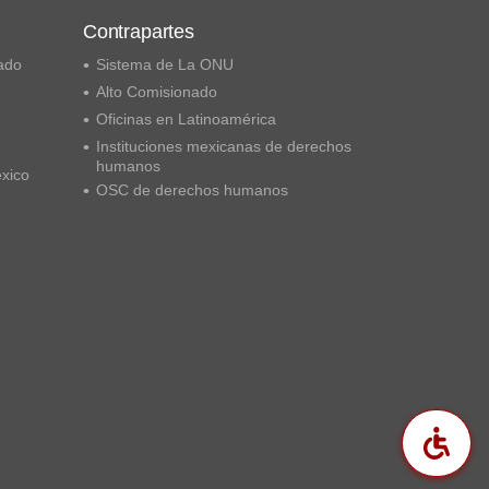
Contrapartes
ado
Sistema de La ONU
Alto Comisionado
Oficinas en Latinoamérica
Instituciones mexicanas de derechos
humanos
éxico
OSC de derechos humanos
Acc