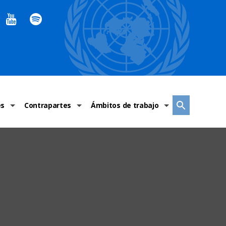
es
Contrapartes
Ámbitos de trabajo
ndaciones Alto Comisionado
Sistema de La ONU
Graves violaciones de DH
 México
Alto Comisionado
DESC
ías y grupos de trabajo
Oficinas en Latinoamérica
Grupos vulnerados
s de DH
Instituciones mexicanas de derechos humanos
Indicadores de DH
Periódico Universal – México
OSC de derechos humanos
Comunicación y promoción
Representación