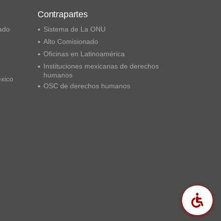
Contrapartes
ado
Sistema de La ONU
Alto Comisionado
Oficinas en Latinoamérica
Instituciones mexicanas de derechos
humanos
éxico
OSC de derechos humanos
Acc