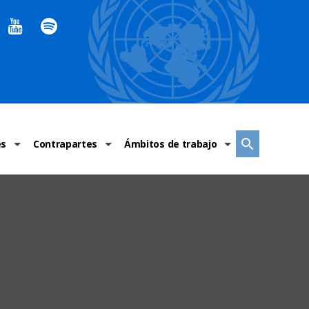
es
Contrapartes
Ámbitos de trabajo
ndaciones Alto Comisionado
Sistema de La ONU
Graves violaciones de DH
 México
Alto Comisionado
DESC
ías y grupos de trabajo
Oficinas en Latinoamérica
Grupos vulnerados
s de DH
Instituciones mexicanas de derechos humanos
Indicadores de DH
Periódico Universal – México
OSC de derechos humanos
Comunicación y promoción
Representación