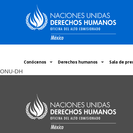
Conócenos
Derechos humanos
Sala de pre
ONU-DH
La ONU-DH en el mundo
¿Qué son los derechos humanos?
Comunicad
La ONU-DH en México
Temas de Derechos Humanos
ONU-DH en 
Vacantes ONU-DH México
Derecho Internacional de los Dere
ONU-DH te 
ONU-DH en el tiempo
Recursos de DH
Discursos 
COVID-19 y 
Historias 