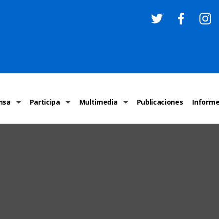
nsa
Participa
Multimedia
Publicaciones
Inform
os
Invitaciones
Comunicados Nacionales
Infografías
Recome
los medios
Concursos y premios sobre DH
Comunicados Internacionales
Nuestro trabajo en imágenes
ONU-DH
chos Humanos
informa
Vídeos
Relator
y cartas ONU-DH
Recomendaciones DH
Audios
Comité
los DH
BJDH
Campañas
Examen 
destacadas
Puntal