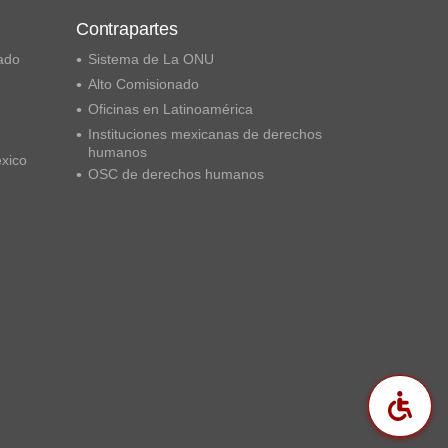
Contrapartes
ado
Sistema de La ONU
Alto Comisionado
Oficinas en Latinoamérica
Instituciones mexicanas de derechos
humanos
éxico
OSC de derechos humanos
Acc