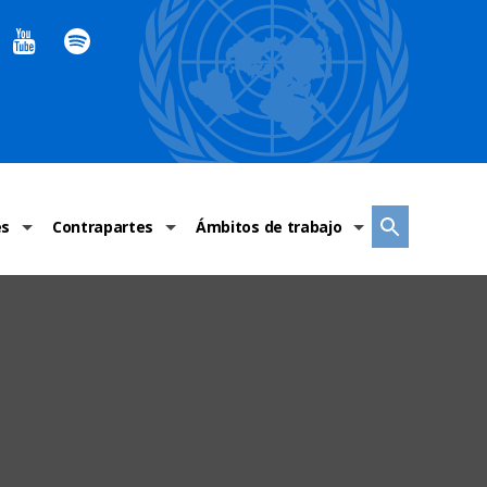
es
Contrapartes
Ámbitos de trabajo
ndaciones Alto Comisionado
Sistema de La ONU
Graves violaciones de DH
 México
Alto Comisionado
DESC
ías y grupos de trabajo
Oficinas en Latinoamérica
Grupos vulnerados
s de DH
Instituciones mexicanas de derechos humanos
Indicadores de DH
Periódico Universal – México
OSC de derechos humanos
Comunicación y promoción
Representación