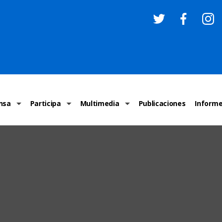
nsa
Participa
Multimedia
Publicaciones
Inform
os
Invitaciones
Comunicados Nacionales
Infografías
Recome
los medios
Concursos y premios sobre DH
Comunicados Internacionales
Nuestro trabajo en imágenes
ONU-DH
chos Humanos
informa
Vídeos
Relator
y cartas ONU-DH
Recomendaciones DH
Audios
Comité
los DH
BJDH
Campañas
Examen 
destacadas
Puntal