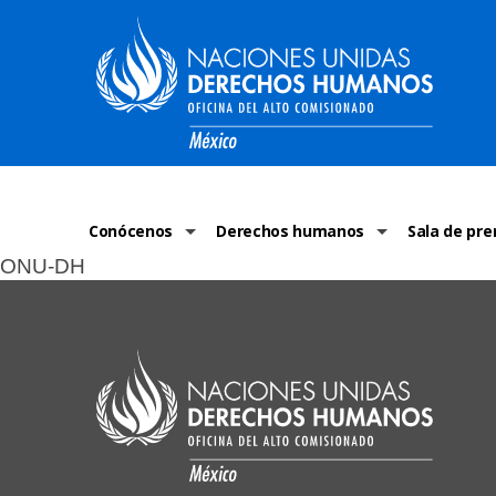
Conócenos
Derechos humanos
Sala de pre
ONU-DH
La ONU-DH en el mundo
¿Qué son los derechos humanos?
Comunicad
La ONU-DH en México
Temas de Derechos Humanos
ONU-DH en 
Vacantes ONU-DH México
Derecho Internacional de los Dere
ONU-DH te 
ONU-DH en el tiempo
Recursos de DH
Discursos 
COVID-19 y 
Historias 