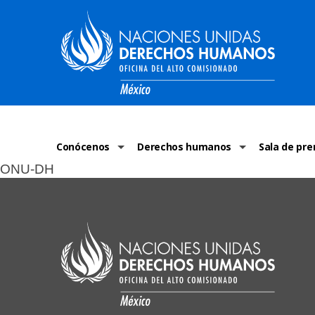
Conócenos
Derechos humanos
Sala de pre
ONU-DH
La ONU-DH en el mundo
¿Qué son los derechos humanos?
Comunicad
La ONU-DH en México
Temas de Derechos Humanos
ONU-DH en 
Vacantes ONU-DH México
Derecho Internacional de los Dere
ONU-DH te 
ONU-DH en el tiempo
Recursos de DH
Discursos 
COVID-19 y 
Historias 