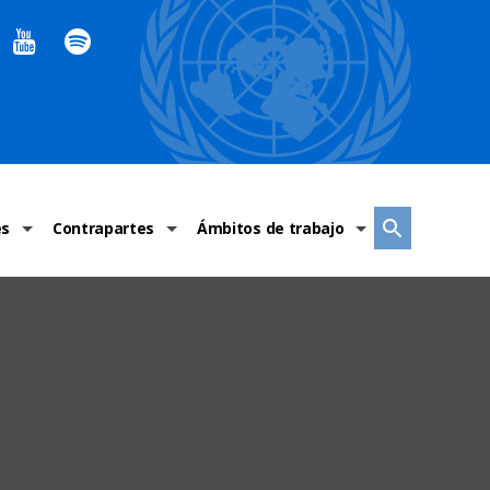
es
Contrapartes
Ámbitos de trabajo
ndaciones Alto Comisionado
Sistema de La ONU
Graves violaciones de DH
 México
Alto Comisionado
DESC
ías y grupos de trabajo
Oficinas en Latinoamérica
Grupos vulnerados
s de DH
Instituciones mexicanas de derechos humanos
Indicadores de DH
Periódico Universal – México
OSC de derechos humanos
Comunicación y promoción
Representación