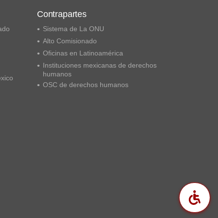
Contrapartes
ado
Sistema de La ONU
Alto Comisionado
Oficinas en Latinoamérica
Instituciones mexicanas de derechos
humanos
éxico
OSC de derechos humanos
Acc