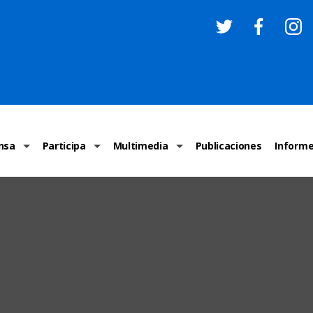
nsa
Participa
Multimedia
Publicaciones
Inform
os
Invitaciones
Comunicados Nacionales
Infografías
Recome
los medios
Concursos y premios sobre DH
Comunicados Internacionales
Nuestro trabajo en imágenes
ONU-DH
chos Humanos
informa
Vídeos
Relator
y cartas ONU-DH
Recomendaciones DH
Audios
Comité
los DH
BJDH
Campañas
Examen 
destacadas
Puntal