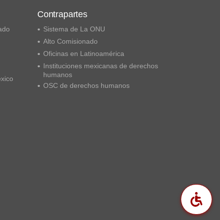
Contrapartes
ado
Sistema de La ONU
Alto Comisionado
Oficinas en Latinoamérica
Instituciones mexicanas de derechos
humanos
éxico
OSC de derechos humanos
Acc