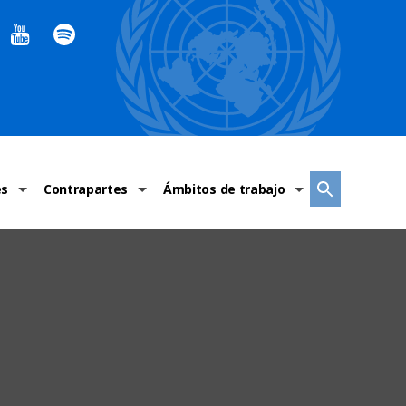
es
Contrapartes
Ámbitos de trabajo
ndaciones Alto Comisionado
Sistema de La ONU
Graves violaciones de DH
 México
Alto Comisionado
DESC
ías y grupos de trabajo
Oficinas en Latinoamérica
Grupos vulnerados
s de DH
Instituciones mexicanas de derechos humanos
Indicadores de DH
Periódico Universal – México
OSC de derechos humanos
Comunicación y promoción
Representación