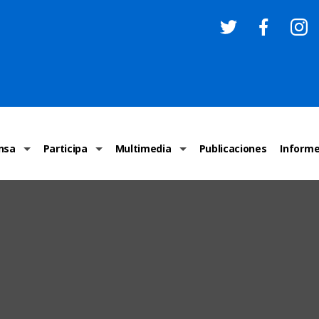
nsa
Participa
Multimedia
Publicaciones
Inform
os
Invitaciones
Comunicados Nacionales
Infografías
Recome
los medios
Concursos y premios sobre DH
Comunicados Internacionales
Nuestro trabajo en imágenes
ONU-DH
chos Humanos
informa
Vídeos
Relator
y cartas ONU-DH
Recomendaciones DH
Audios
Comité
los DH
BJDH
Campañas
Examen 
destacadas
Puntal