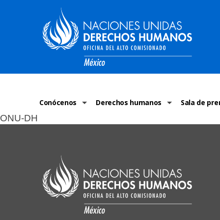
Conócenos
Derechos humanos
Sala de pre
ONU-DH
La ONU-DH en el mundo
¿Qué son los derechos humanos?
Comunicad
La ONU-DH en México
Temas de Derechos Humanos
ONU-DH en 
Vacantes ONU-DH México
Derecho Internacional de los Dere
ONU-DH te 
ONU-DH en el tiempo
Recursos de DH
Discursos 
COVID-19 y 
Historias 