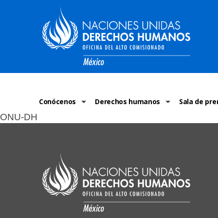
Conócenos
Derechos humanos
Sala de pre
ONU-DH
La ONU-DH en el mundo
¿Qué son los derechos humanos?
Comunicad
La ONU-DH en México
Temas de Derechos Humanos
ONU-DH en 
Vacantes ONU-DH México
Derecho Internacional de los Dere
ONU-DH te 
ONU-DH en el tiempo
Recursos de DH
Discursos 
COVID-19 y 
Historias 