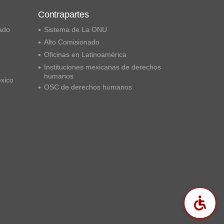
Contrapartes
ado
Sistema de La ONU
Alto Comisionado
Oficinas en Latinoamérica
Instituciones mexicanas de derechos
humanos
éxico
OSC de derechos humanos
Acc