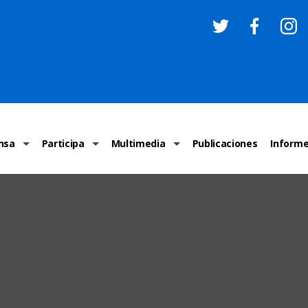
nsa
Participa
Multimedia
Publicaciones
Inform
os
Invitaciones
Comunicados Nacionales
Infografías
Recome
los medios
Concursos y premios sobre DH
Comunicados Internacionales
Nuestro trabajo en imágenes
ONU-DH
chos Humanos
informa
Vídeos
Relator
y cartas ONU-DH
Recomendaciones DH
Audios
Comité
los DH
BJDH
Campañas
Examen 
destacadas
Puntal