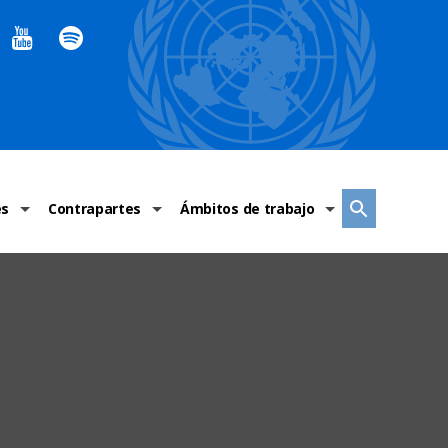
es
Contrapartes
Ámbitos de trabajo
ndaciones Alto Comisionado
Sistema de La ONU
Graves violaciones de DH
 México
Alto Comisionado
DESC
ías y grupos de trabajo
Oficinas en Latinoamérica
Grupos vulnerados
s de DH
Instituciones mexicanas de derechos humanos
Indicadores de DH
Periódico Universal – México
OSC de derechos humanos
Comunicación y promoción
Representación