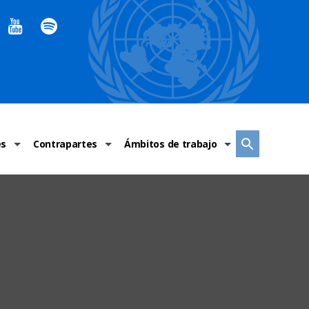
es
Contrapartes
Ámbitos de trabajo
ndaciones Alto Comisionado
Sistema de La ONU
Graves violaciones de DH
 México
Alto Comisionado
DESC
ías y grupos de trabajo
Oficinas en Latinoamérica
Grupos vulnerados
s de DH
Instituciones mexicanas de derechos humanos
Indicadores de DH
Periódico Universal – México
OSC de derechos humanos
Comunicación y promoción
Representación