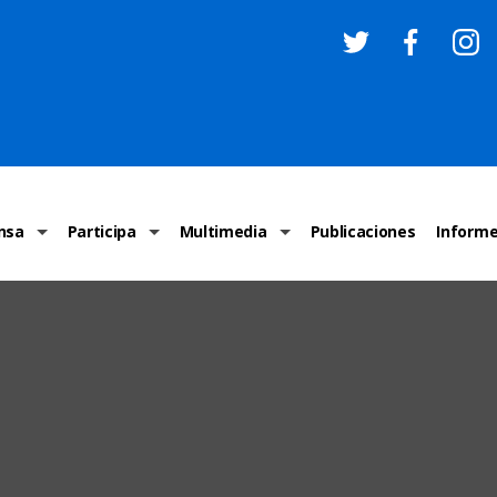
nsa
Participa
Multimedia
Publicaciones
Inform
os
Invitaciones
Comunicados Nacionales
Infografías
Recome
los medios
Concursos y premios sobre DH
Comunicados Internacionales
Nuestro trabajo en imágenes
ONU-DH
chos Humanos
informa
Vídeos
Relator
y cartas ONU-DH
Recomendaciones DH
Audios
Comité
los DH
BJDH
Campañas
Examen 
destacadas
Puntal