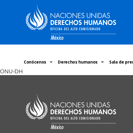
Conócenos
Derechos humanos
Sala de pre
ONU-DH
La ONU-DH en el mundo
¿Qué son los derechos humanos?
Comunicad
La ONU-DH en México
Temas de Derechos Humanos
ONU-DH en 
Vacantes ONU-DH México
Derecho Internacional de los Dere
ONU-DH te 
ONU-DH en el tiempo
Recursos de DH
Discursos 
COVID-19 y 
Historias 