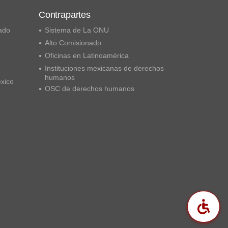
Contrapartes
ado
Sistema de La ONU
Alto Comisionado
Oficinas en Latinoamérica
Instituciones mexicanas de derechos
humanos
éxico
OSC de derechos humanos
Acc