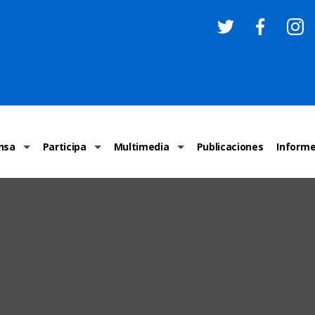
nsa
Participa
Multimedia
Publicaciones
Inform
os
Invitaciones
Comunicados Nacionales
Infografías
Recome
los medios
Concursos y premios sobre DH
Comunicados Internacionales
Nuestro trabajo en imágenes
ONU-DH
chos Humanos
informa
Vídeos
Relator
y cartas ONU-DH
Recomendaciones DH
Audios
Comité
los DH
BJDH
Campañas
Examen 
destacadas
Puntal