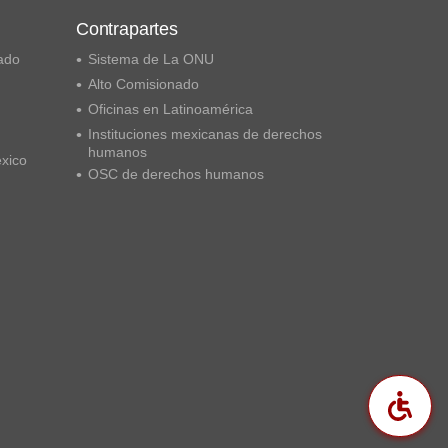
Contrapartes
ado
Sistema de La ONU
Alto Comisionado
Oficinas en Latinoamérica
Instituciones mexicanas de derechos
humanos
éxico
OSC de derechos humanos
Acc