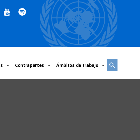
es
Contrapartes
Ámbitos de trabajo
ndaciones Alto Comisionado
Sistema de La ONU
Graves violaciones de DH
 México
Alto Comisionado
DESC
ías y grupos de trabajo
Oficinas en Latinoamérica
Grupos vulnerados
s de DH
Instituciones mexicanas de derechos humanos
Indicadores de DH
Periódico Universal – México
OSC de derechos humanos
Comunicación y promoción
Representación