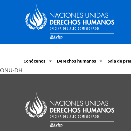
Conócenos
Derechos humanos
Sala de pre
ONU-DH
La ONU-DH en el mundo
¿Qué son los derechos humanos?
Comunicad
La ONU-DH en México
Temas de Derechos Humanos
ONU-DH en 
Vacantes ONU-DH México
Derecho Internacional de los Dere
ONU-DH te 
ONU-DH en el tiempo
Recursos de DH
Discursos 
COVID-19 y 
Historias 