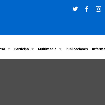
nsa
Participa
Multimedia
Publicaciones
Inform
os
Invitaciones
Comunicados Nacionales
Infografías
Recome
los medios
Concursos y premios sobre DH
Comunicados Internacionales
Nuestro trabajo en imágenes
ONU-DH
chos Humanos
informa
Vídeos
Relator
y cartas ONU-DH
Recomendaciones DH
Audios
Comité
los DH
BJDH
Campañas
Examen 
destacadas
Puntal