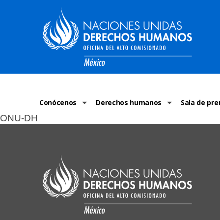
Conócenos
Derechos humanos
Sala de pre
ONU-DH
La ONU-DH en el mundo
¿Qué son los derechos humanos?
Comunicad
La ONU-DH en México
Temas de Derechos Humanos
ONU-DH en 
Vacantes ONU-DH México
Derecho Internacional de los Dere
ONU-DH te 
ONU-DH en el tiempo
Recursos de DH
Discursos 
COVID-19 y 
Historias 