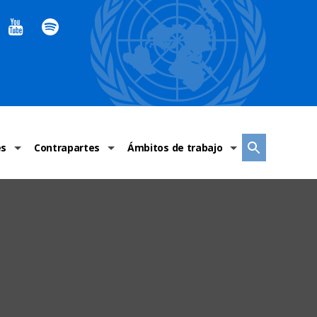
es
Contrapartes
Ámbitos de trabajo
ndaciones Alto Comisionado
Sistema de La ONU
Graves violaciones de DH
 México
Alto Comisionado
DESC
ías y grupos de trabajo
Oficinas en Latinoamérica
Grupos vulnerados
s de DH
Instituciones mexicanas de derechos humanos
Indicadores de DH
Periódico Universal – México
OSC de derechos humanos
Comunicación y promoción
Representación