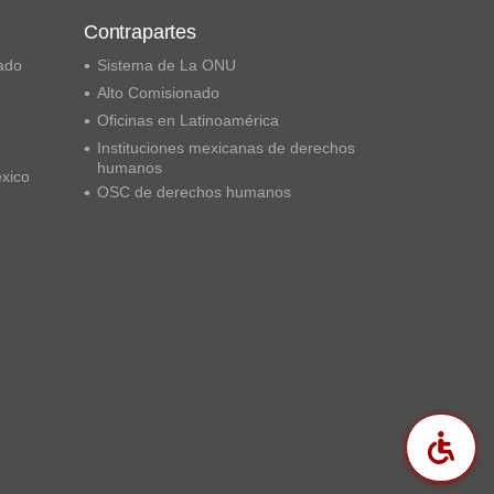
Contrapartes
ado
Sistema de La ONU
Alto Comisionado
Oficinas en Latinoamérica
Instituciones mexicanas de derechos
humanos
éxico
OSC de derechos humanos
Acc