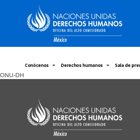
Conócenos
Derechos humanos
Sala de pre
ONU-DH
La ONU-DH en el mundo
¿Qué son los derechos humanos?
Comunicad
La ONU-DH en México
Temas de Derechos Humanos
ONU-DH en 
Vacantes ONU-DH México
Derecho Internacional de los Dere
ONU-DH te 
ONU-DH en el tiempo
Recursos de DH
Discursos 
COVID-19 y 
Historias 