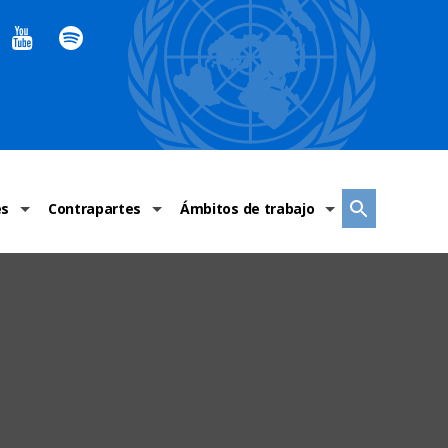
es
Contrapartes
Ámbitos de trabajo
ndaciones Alto Comisionado
Sistema de La ONU
Graves violaciones de DH
 México
Alto Comisionado
DESC
ías y grupos de trabajo
Oficinas en Latinoamérica
Grupos vulnerados
s de DH
Instituciones mexicanas de derechos humanos
Indicadores de DH
Periódico Universal – México
OSC de derechos humanos
Comunicación y promoción
Representación