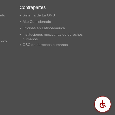
Contrapartes
ado
Sistema de La ONU
Alto Comisionado
Oficinas en Latinoamérica
Instituciones mexicanas de derechos
humanos
éxico
OSC de derechos humanos
Acc