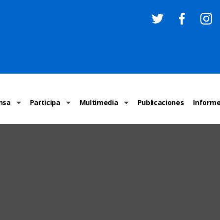
nsa
Participa
Multimedia
Publicaciones
Inform
os
Invitaciones
Comunicados Nacionales
Infografías
Recome
los medios
Concursos y premios sobre DH
Comunicados Internacionales
Nuestro trabajo en imágenes
ONU-DH
chos Humanos
informa
Vídeos
Relator
y cartas ONU-DH
Recomendaciones DH
Audios
Comité
los DH
BJDH
Campañas
Examen 
destacadas
Puntal