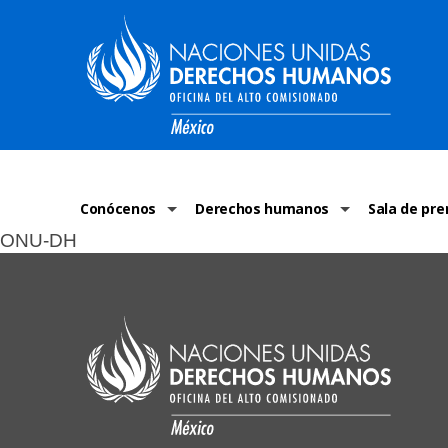
Conócenos
Derechos humanos
Sala de pre
ONU-DH
La ONU-DH en el mundo
¿Qué son los derechos humanos?
Comunicad
La ONU-DH en México
Temas de Derechos Humanos
ONU-DH en 
Vacantes ONU-DH México
Derecho Internacional de los Dere
ONU-DH te 
ONU-DH en el tiempo
Recursos de DH
Discursos 
COVID-19 y 
Historias 