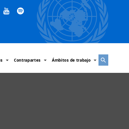
es
Contrapartes
Ámbitos de trabajo
ndaciones Alto Comisionado
Sistema de La ONU
Graves violaciones de DH
 México
Alto Comisionado
DESC
ías y grupos de trabajo
Oficinas en Latinoamérica
Grupos vulnerados
s de DH
Instituciones mexicanas de derechos humanos
Indicadores de DH
Periódico Universal – México
OSC de derechos humanos
Comunicación y promoción
Representación