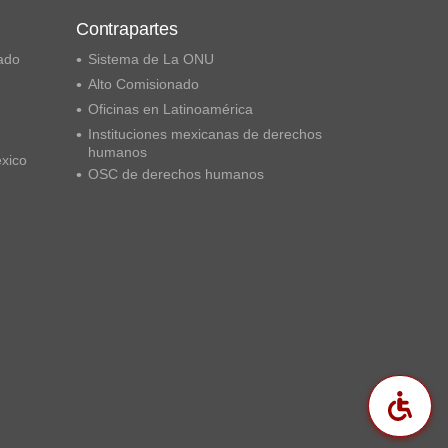
Contrapartes
ado
Sistema de La ONU
Alto Comisionado
Oficinas en Latinoamérica
Instituciones mexicanas de derechos
humanos
éxico
OSC de derechos humanos
Acc