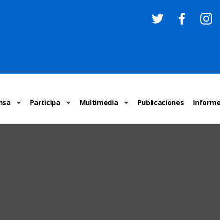
nsa
Participa
Multimedia
Publicaciones
Inform
os
Invitaciones
Comunicados Nacionales
Infografías
Recome
los medios
Concursos y premios sobre DH
Comunicados Internacionales
Nuestro trabajo en imágenes
ONU-DH
chos Humanos
informa
Vídeos
Relator
y cartas ONU-DH
Recomendaciones DH
Audios
Comité
los DH
BJDH
Campañas
Examen 
destacadas
Puntal