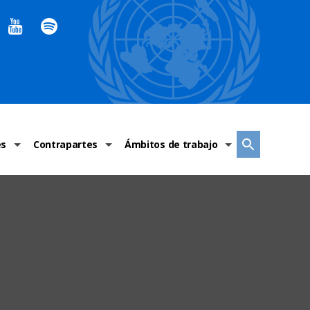
es
Contrapartes
Ámbitos de trabajo
ndaciones Alto Comisionado
Sistema de La ONU
Graves violaciones de DH
 México
Alto Comisionado
DESC
ías y grupos de trabajo
Oficinas en Latinoamérica
Grupos vulnerados
s de DH
Instituciones mexicanas de derechos humanos
Indicadores de DH
Periódico Universal – México
OSC de derechos humanos
Comunicación y promoción
Representación