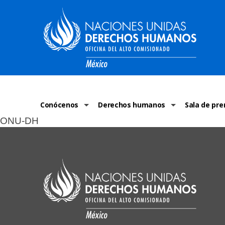
Conócenos
Derechos humanos
Sala de pre
ONU-DH
La ONU-DH en el mundo
¿Qué son los derechos humanos?
Comunicad
La ONU-DH en México
Temas de Derechos Humanos
ONU-DH en 
Vacantes ONU-DH México
Derecho Internacional de los Dere
ONU-DH te 
ONU-DH en el tiempo
Recursos de DH
Discursos 
COVID-19 y 
Historias 