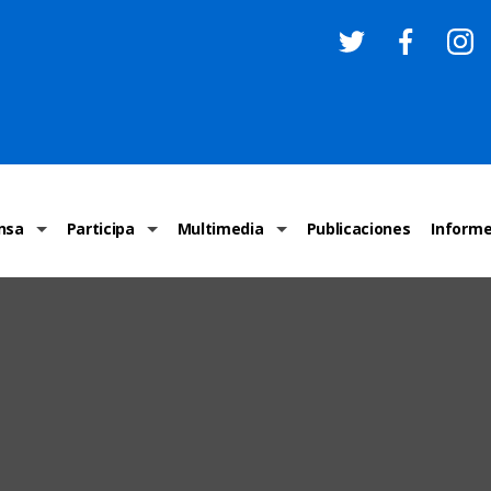
nsa
Participa
Multimedia
Publicaciones
Inform
os
Invitaciones
Comunicados Nacionales
Infografías
Recome
los medios
Concursos y premios sobre DH
Comunicados Internacionales
Nuestro trabajo en imágenes
ONU-DH
chos Humanos
informa
Vídeos
Relator
y cartas ONU-DH
Recomendaciones DH
Audios
Comité
los DH
BJDH
Campañas
Examen 
destacadas
Puntal