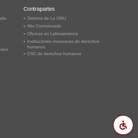
Contrapartes
ado
Sistema de La ONU
Alto Comisionado
Oficinas en Latinoamérica
Instituciones mexicanas de derechos
humanos
éxico
OSC de derechos humanos
Acc