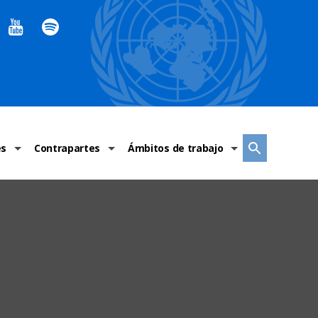
es
Contrapartes
Ámbitos de trabajo
ndaciones Alto Comisionado
Sistema de La ONU
Graves violaciones de DH
 México
Alto Comisionado
DESC
ías y grupos de trabajo
Oficinas en Latinoamérica
Grupos vulnerados
s de DH
Instituciones mexicanas de derechos humanos
Indicadores de DH
Periódico Universal – México
OSC de derechos humanos
Comunicación y promoción
Representación