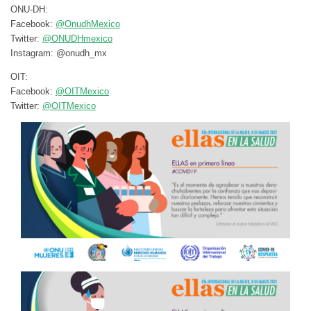
ONU-DH:
Facebook:
@OnudhMexico
Twitter:
@ONUDHmexico
Instagram: @onudh_mx
OIT:
Facebook:
@OITMexico
Twitter:
@OITMexico