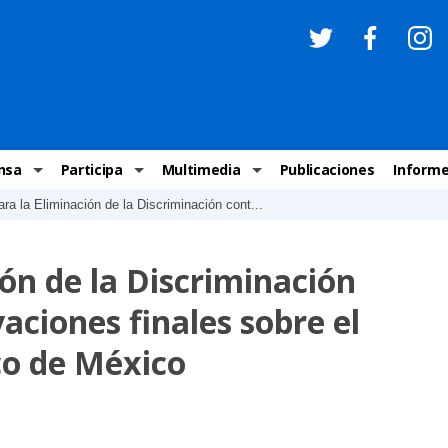
nsa
Participa
Multimedia
Publicaciones
Inform
ra la Eliminación de la Discriminación cont...
os
Invitaciones
Comunicados Nacionales
Infografías
Recome
los medios
Concursos y premios sobre DH
Comunicados Internacionales
Nuestro trabajo en imágenes
ONU-DH
ón de la Discriminación
chos Humanos
informa
Vídeos
Relator
aciones finales sobre el
y cartas ONU-DH
Recomendaciones DH
Audios
Comité
co de México
los DH
BJDH
Campañas
Examen 
destacadas
Puntal