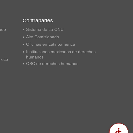
Contrapartes
ado
Sistema de La ONU
Alto Comisionado
Oficinas en Latinoamérica
Instituciones mexicanas de derechos
humanos
éxico
OSC de derechos humanos
Acc