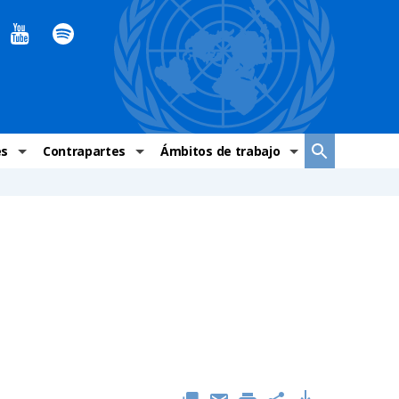
es
Contrapartes
Ámbitos de trabajo
ndaciones Alto Comisionado
Sistema de La ONU
Graves violaciones de DH
 México
Alto Comisionado
DESC
ías y grupos de trabajo
Oficinas en Latinoamérica
Grupos vulnerados
s de DH
Instituciones mexicanas de derechos humanos
Indicadores de DH
Periódico Universal – México
OSC de derechos humanos
Comunicación y promoción
Representación