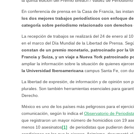
la quinta edición del Premio Breach / Valdez de Periodis
En conferencia de prensa en la Casa de Francia, las insta
los dos mejores trabajos periodísticos con enfoque d
categoría sobre periodismo relacionado con derechos 
La recepción de trabajos se realizará del 24 de enero al 1
en el marco del Día Mundial de la Libertad de Prensa. Segú
constan de un premio monetario, patrocinado por la Un
Francia y Suiza, y un viaje a Nueva York patrocinado 
ampliar la información sobre la situación de quienes ejerc
la Universidad Iberoamericana
campus Santa Fe, con dur
La libertad de expresión, de información y de opinión son 
plurales. Son también herramientas esenciales para garant
Derecho.
México es uno de los países más peligrosos para el ejercici
comunicación, según lo indica el
Observatorio de Periodis
que registraron un mayor número de homicidios con 19 as
menos 10 asesinatos
[1]
de periodistas que pudieron derivar
condiciones en las que la ejercen. Asimismo, documentó e