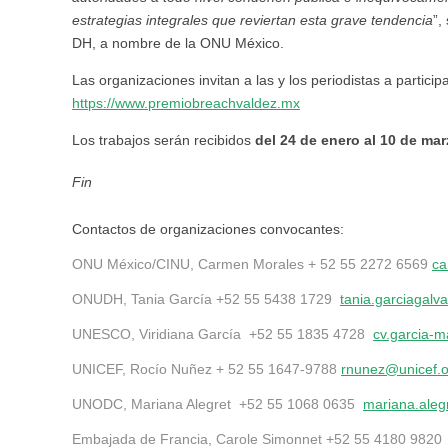
estrategias integrales que reviertan esta grave tendencia
”,
DH, a nombre de la ONU México.
Las organizaciones invitan a las y los periodistas a partic
https://www.premiobreachvaldez.mx
Los trabajos serán recibidos
del 24 de enero al 10 de ma
Fin
Contactos de organizaciones convocantes:
ONU México/CINU, Carmen Morales + 52 55 2272 6569
ca
ONUDH, Tania García +52 55 5438 1729
tania.garciagal
UNESCO, Viridiana García +52 55 1835 4728
cv.garcia-
UNICEF, Rocío Nuñez + 52 55 1647-9788
rnunez@unicef.o
UNODC, Mariana Alegret +52 55 1068 0635
mariana.aleg
Embajada de Francia, Carole Simonnet +52 55 4180 982