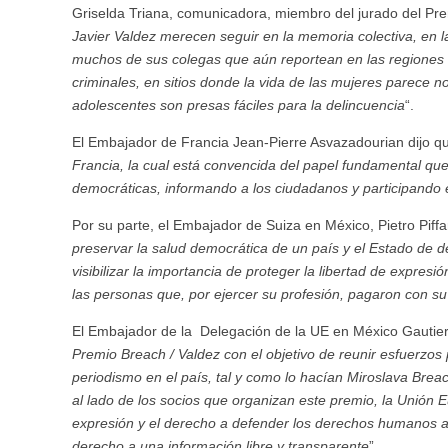
Griselda Triana, comunicadora, miembro del jurado del Pre
Javier Valdez merecen seguir en la memoria colectiva, en l
muchos de sus colegas que aún reportean en las regiones m
criminales, en sitios donde la vida de las mujeres parece n
adolescentes son presas fáciles para la delincuencia
“.
El Embajador de Francia Jean-Pierre Asvazadourian dijo qu
Francia, la cual está convencida del papel fundamental q
democráticas, informando a los ciudadanos y participando e
Por su parte, el Embajador de Suiza en México, Pietro Piffa
preservar la salud democrática de un país y el Estado de d
visibilizar la importancia de proteger la libertad de expr
las personas que, por ejercer su profesión, pagaron con su 
El Embajador de la Delegación de la UE en México Gautie
Premio Breach / Valdez con el objetivo de reunir esfuerzos
periodismo en el país, tal y como lo hacían Miroslava Brea
al lado de los socios que organizan este premio, la Unión E
expresión y el derecho a defender los derechos humanos a 
derecho a una información libre y transparente
”.