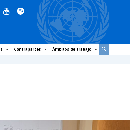
es
Contrapartes
Ámbitos de trabajo
ndaciones Alto Comisionado
Sistema de La ONU
Graves violaciones de DH
 México
Alto Comisionado
DESC
ías y grupos de trabajo
Oficinas en Latinoamérica
Grupos vulnerados
s de DH
Instituciones mexicanas de derechos humanos
Indicadores de DH
Periódico Universal – México
OSC de derechos humanos
Comunicación y promoción
Representación