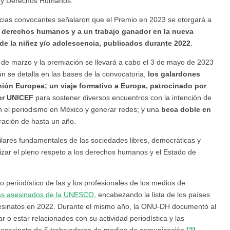
mo y Derechos Humanos.
ncias convocantes señalaron que el Premio en 2023 se otorgará a
e derechos humanos y a un trabajo ganador en la nueva
de la niñez y/o adolescencia, publicados durante 2022
.
0 de marzo y la premiación se llevará a cabo el 3 de mayo de 2023
n se detalla en las bases de la convocatoria,
los galardones
ión Europea; un viaje formativo a Europa, patrocinado por
por UNICEF
para sostener diversos encuentros con la intención de
en el periodismo en México y generar redes; y una
beca doble en
ación de hasta un año.
pilares fundamentales de las sociedades libres, democráticas y
izar el pleno respeto a los derechos humanos y el Estado de
o periodístico de las y los profesionales de los medios de
tas asesinados de la UNESCO
, encabezando la lista de los países
esinatos en 2022. Durante el mismo año, la ONU-DH documentó al
 o estar relacionados con su actividad periodística y las
l asesinato de 5 trabajadores de medios de comunicación.
[2]