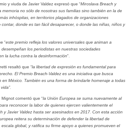
mio y viuda de Javier Valdez expresó que “
Miroslava Breach y
a memoria no sólo de nosotras sus familias sino también en la de
ás inhóspitas, en territorios plagados de organizaciones
o contar, donde es tan fácil desaparecer, o donde las niñas, niños y
e “
este premio refleja los valores universales que animan a
ue desempeñan los periodistas en nuestras sociedades
n la lucha contra la desinformación
”.
retti resaltó que
“la libertad de expresión es fundamental para
erecho. El Premio Breach-Valdez es una iniciativa que busca
esión en México. También es una forma de brindarle homenaje a todas
vida”.
r Mignot comentó que “
la Unión Europea se suma nuevamente al
 para reconocer la labor de quienes ejercen valientemente el
ch y Javier Valdez hasta ser asesinados en 2017. Con esta acción
uropea reitera su determinación de defender la libertad de
escala global, y ratifica su firme apoyo a quienes promueven el