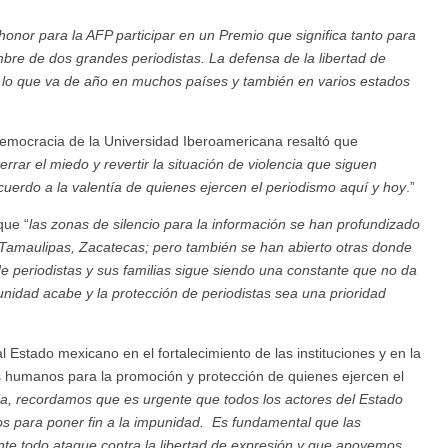
honor para la AFP participar en un Premio
que significa tanto para
bre de dos grandes periodistas. La defensa de la libertad de
 lo que va de año en muchos países y también en varios estados
emocracia de la Universidad Iberoamericana resaltó que
rrar el miedo y revertir la situación de violencia que siguen
uerdo a la valentía de quienes ejercen el periodismo aquí y hoy
.”
que “
las zonas de silencio para la información se han profundizado
Tamaulipas, Zacatecas; pero también se han abierto otras donde
e periodistas y sus familias sigue siendo una constante que no da
unidad acabe y la protección de periodistas sea una prioridad
tado mexicano en el fortalecimiento de las instituciones y en la
 humanos para la promoción y protección de quienes ejercen el
ia, recordamos que es urgente que todos los actores del Estado
s para poner fin a la impunidad. Es fundamental que las
te todo ataque contra la libertad de expresión y que apoyemos