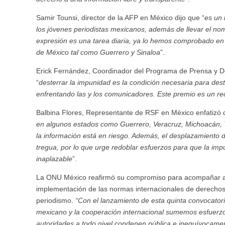
Samir Tounsi, director de la AFP en México dijo que “
e
s un 
los jóvenes periodistas mexicanos, además de llevar el nom
expresión es una tarea diaria, ya lo hemos comprobado en
de México tal como Guerrero y Sinaloa
”.
Erick Fernández, Coordinador del Programa de Prensa y D
“
desterrar la impunidad es la condición necesaria para deste
enfrentando las y los comunicadores. Este premio es un rec
Balbina Flores, Representante de RSF en México enfatizó 
en algunos estados como Guerrero, Veracruz, Michoacán, 
la información está en riesgo. Además, el desplazamiento d
tregua, por lo que urge redoblar esfuerzos para que la imp
inaplazable
”.
La ONU México reafirmó su compromiso para acompañar al Es
implementación de las normas internacionales de derechos
periodismo.
“Con el lanzamiento de esta quinta convocator
mexicano y la cooperación internacional sumemos esfuerzo
autoridades a todo nivel condenen pública e inequívocamen