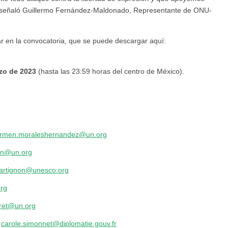
 señaló Guillermo Fernández-Maldonado, Representante de ONU-
ipar en la convocatoria, que se puede descargar aquí:
rzo de 2023
(hasta las 23:59 horas del centro de México).
rmen.moraleshernandez@un.org
van@un.org
martignon@unesco.org
rg
ret@un.org
0
carole.simonnet@diplomatie.gouv.fr