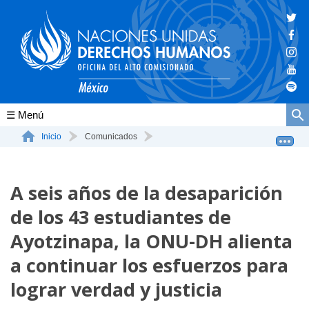
Conócenos
Inicio
Comunicados
A seis años de la desaparición de los 43 estudiantes ...
La ONU-DH en el mundo
A seis años de la desaparición
La ONU-DH en México
de los 43 estudiantes de
Vacantes ONU-DH México
Ayotzinapa, la ONU-DH alienta
ONU-DH en el tiempo
a continuar los esfuerzos para
lograr verdad y justicia