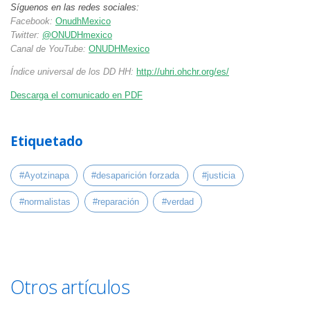
Síguenos en las redes sociales:
Facebook:
OnudhMexico
Twitter:
@ONUDHmexico
Canal de YouTube:
ONUDHMexico
Índice universal de los DD HH:
http://uhri.ohchr.org/es/
Descarga el comunicado en PDF
Etiquetado
#Ayotzinapa
#desaparición forzada
#justicia
#normalistas
#reparación
#verdad
Otros artículos