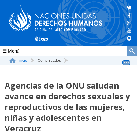
Conócenos
Inicio
Comunicados
Agencias de la ONU saludan avance en derechos sexuales ...
La ONU-DH en el mundo
Agencias de la ONU saludan
La ONU-DH en México
avance en derechos sexuales y
Vacantes ONU-DH México
reproductivos de las mujeres,
ONU-DH en el tiempo
niñas y adolescentes en
Veracruz