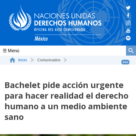
Conócenos
Inicio
Comunicados
Bachelet pide acción urgente para hacer realidad el de...
La ONU-DH en el mundo
Bachelet pide acción urgente
La ONU-DH en México
para hacer realidad el derecho
Vacantes ONU-DH México
humano a un medio ambiente
ONU-DH en el tiempo
sano