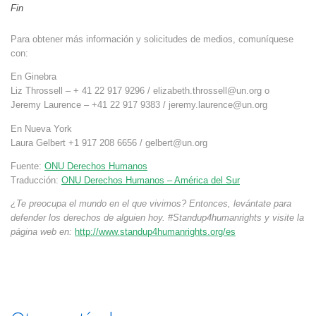
Fin
Para obtener más información y solicitudes de medios, comuníquese
con:
En Ginebra
Liz Throssell – + 41 22 917 9296 /
elizabeth.throssell@un.org
o
Jeremy Laurence – +41 22 917 9383 /
jeremy.laurence@un.org
En Nueva York
Laura Gelbert +1 917 208 6656 /
gelbert@un.org
Fuente:
ONU Derechos Humanos
Traducción:
ONU Derechos Humanos – América del Sur
¿Te preocupa el mundo en el que vivimos? Entonces, levántate para
defender los derechos de alguien hoy. #Standup4humanrights y visite la
página web en:
http://www.standup4humanrights.org/es