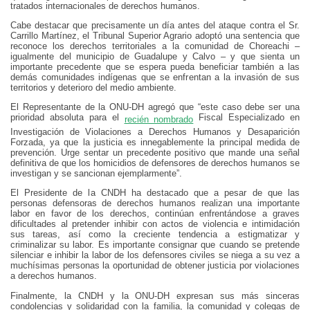
tratados internacionales de derechos humanos.
Cabe destacar que precisamente un día antes del ataque contra el Sr.
Carrillo Martínez, el Tribunal Superior Agrario adoptó una sentencia que
reconoce los derechos territoriales a la comunidad de Choreachi –
igualmente del municipio de Guadalupe y Calvo – y que sienta un
importante precedente que se espera pueda beneficiar también a las
demás comunidades indígenas que se enfrentan a la invasión de sus
territorios y deterioro del medio ambiente.
El Representante de la ONU-DH agregó que “este caso debe ser una
prioridad absoluta para el
Fiscal Especializado en
recién nombrado
Investigación de Violaciones a Derechos Humanos y Desaparición
Forzada, ya que la justicia es innegablemente la principal medida de
prevención. Urge sentar un precedente positivo que mande una señal
definitiva de que los homicidios de defensores de derechos humanos se
investigan y se sancionan ejemplarmente”.
El Presidente de la CNDH ha destacado que a pesar de que las
personas defensoras de derechos humanos realizan una importante
labor en favor de los derechos, continúan enfrentándose a graves
dificultades al pretender inhibir con actos de violencia e intimidación
sus tareas, así como la creciente tendencia a estigmatizar y
criminalizar su labor. Es importante consignar que cuando se pretende
silenciar e inhibir la labor de los defensores civiles se niega a su vez a
muchísimas personas la oportunidad de obtener justicia por violaciones
a derechos humanos.
Finalmente, la CNDH y la ONU-DH expresan sus más sinceras
condolencias y solidaridad con la familia, la comunidad y colegas de