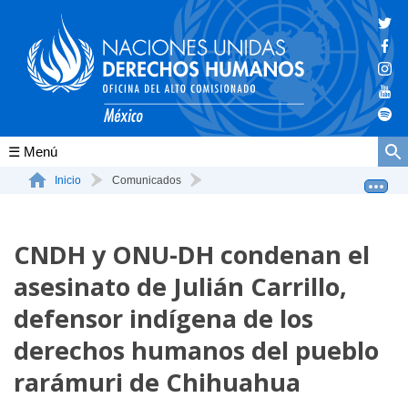
Conócenos
Inicio
Comunicados
CNDH y ONU-DH condenan el asesinato de Julián Carrillo...
La ONU-DH en el mundo
CNDH y ONU-DH condenan el
La ONU-DH en México
asesinato de Julián Carrillo,
Vacantes ONU-DH México
defensor indígena de los
ONU-DH en el tiempo
derechos humanos del pueblo
rarámuri de Chihuahua