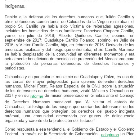
indígenas.
Debido a la defensa de los derechos humanos que Julián Carrillo y
otros defensores comunitarios de Coloradas de la Virgen realizaban, el
propio Sr. Carrillo ya había sido víctima de reiteradas agresiones,
incluidos los homicidios de sus familiares: Francisco Chaparro Carrillo,
yerno, en julio de 2018; Alberto Quiñones Carrillo, sobrino, en
septiembre de 2017; Guadalupe Carrillo Polanco, sobrino, en Julio de
2016; y Víctor Carrillo Carrillo, hijo, en febrero de 2016. Derivado de las
amenazas recibidas y del riesgo que enfrentaba, el Sr. Carrillo Martínez
se había desplazado de la comunidad en diferentes momentos y era
actualmente beneficiario de medidas de protección del Mecanismo para
la protección de personas defensoras de derechos humanos y
periodistas.
Chihuahua y en particular el municipio de Guadalupe y Calvo, es una de
las zonas de mayor peligrosidad para quienes defienden derechos
humanos. Michel Forst, Relator Especial de la ONU sobre la situación
de los defensores de derechos humanos, visitó México y Chihuahua en
2017 y en su
de misión presentado en Ginebra ante el Consejo
informe
de Derechos Humanos mencionó que “Al visitar el estado de
Chihuahua, fui testigo de los riesgos que corrían los defensores de los
derechos humanos que protegían los derechos del pueblo indígena
rarámuri, una comunidad amenazada por grupos de delincuencia
organizada y carente de la protección del Estado.”
Como respuesta a esa tendencia, el Gobierno del Estado y el Gobierno
Federal –a través de la Secretaría de Gobernación–
un Plan
adoptaron