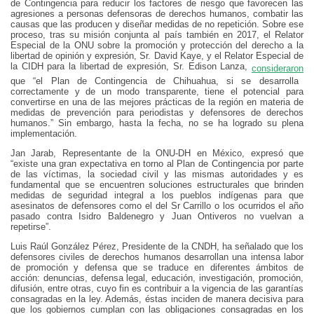
de Contingencia para reducir los factores de riesgo que favorecen las
agresiones a personas defensoras de derechos humanos, combatir las
causas que las producen y diseñar medidas de no repetición. Sobre ese
proceso, tras su misión conjunta al país también en 2017, el Relator
Especial de la ONU sobre la promoción y protección del derecho a la
libertad de opinión y expresión, Sr. David Kaye, y el Relator Especial de
la CIDH para la libertad de expresión, Sr. Edison Lanza,
consideraron
que “el Plan de Contingencia de Chihuahua, si se desarrolla
correctamente y de un modo transparente, tiene el potencial para
convertirse en una de las mejores prácticas de la región en materia de
medidas de prevención para periodistas y defensores de derechos
humanos.” Sin embargo, hasta la fecha, no se ha logrado su plena
implementación.
Jan Jarab, Representante de la ONU-DH en México, expresó que
“existe una gran expectativa en torno al Plan de Contingencia por parte
de las víctimas, la sociedad civil y las mismas autoridades y es
fundamental que se encuentren soluciones estructurales que brinden
medidas de seguridad integral a los pueblos indígenas para que
asesinatos de defensores como el del Sr Carrillo o los ocurridos el año
pasado contra Isidro Baldenegro y Juan Ontiveros no vuelvan a
repetirse”.
Luis Raúl González Pérez, Presidente de la CNDH, ha señalado que los
defensores civiles de derechos humanos desarrollan una intensa labor
de promoción y defensa que se traduce en diferentes ámbitos de
acción: denuncias, defensa legal, educación, investigación, promoción,
difusión, entre otras, cuyo fin es contribuir a la vigencia de las garantías
consagradas en la ley. Además, éstas inciden de manera decisiva para
que los gobiernos cumplan con las obligaciones consagradas en los