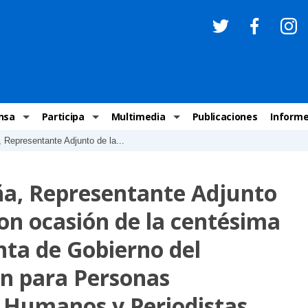
nsa
Participa
Multimedia
Publicaciones
Inform
Representante Adjunto de la...
os
Invitaciones
Comunicados Nacionales
Infografías
Recome
los medios
Concursos y premios sobre DH
Comunicados Internacionales
Nuestro trabajo en imágenes
ONU-DH
ña, Representante Adjunto
chos Humanos
informa
Vídeos
Relator
n ocasión de la centésima
y cartas ONU-DH
Recomendaciones DH
Audios
Comité
unta de Gobierno del
los DH
BJDH
Campañas
Examen 
n para Personas
destacadas
Puntal
 Humanos y Periodistas