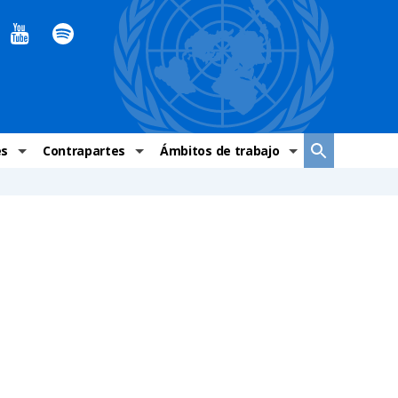
es
Contrapartes
Ámbitos de trabajo
ndaciones Alto Comisionado
Sistema de La ONU
Graves violaciones de DH
 México
Alto Comisionado
DESC
ías y grupos de trabajo
Oficinas en Latinoamérica
Grupos vulnerados
s de DH
Instituciones mexicanas de derechos humanos
Indicadores de DH
Periódico Universal – México
OSC de derechos humanos
Comunicación y promoción
Representación