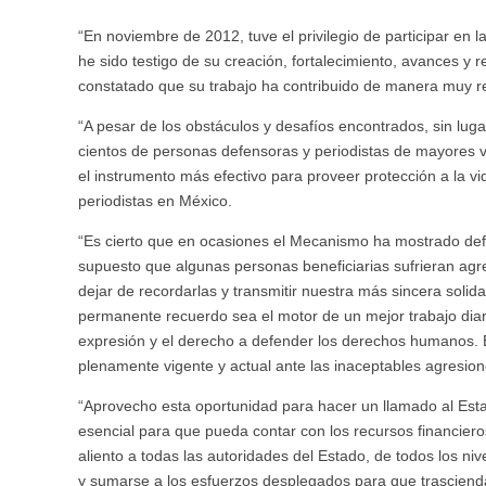
“En noviembre de 2012, tuve el privilegio de participar en
he sido testigo de su creación, fortalecimiento, avances y 
constatado que su trabajo ha contribuido de manera muy rel
“A pesar de los obstáculos y desafíos encontrados, sin lug
cientos de personas defensoras y periodistas de mayores v
el instrumento más efectivo para proveer protección a la vi
periodistas en México.
“Es cierto que en ocasiones el Mecanismo ha mostrado defi
supuesto que algunas personas beneficiarias sufrieran agr
dejar de recordarlas y transmitir nuestra más sincera solid
permanente recuerdo sea el motor de un mejor trabajo diar
expresión y el derecho a defender los derechos humanos. E
plenamente vigente y actual ante las inaceptables agresion
“Aprovecho esta oportunidad para hacer un llamado al Est
esencial para que pueda contar con los recursos financie
aliento a todas las autoridades del Estado, de todos los n
y sumarse a los esfuerzos desplegados para que trascienda 