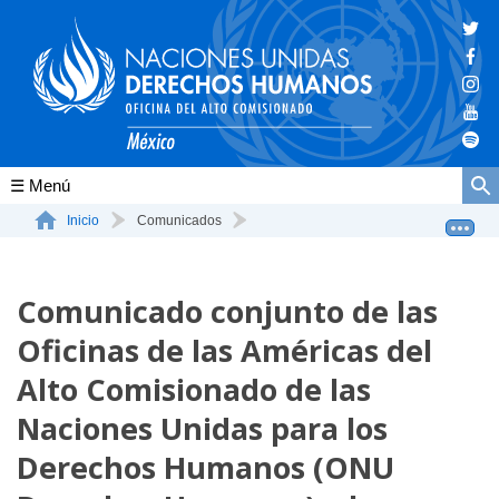
Conócenos
Inicio
Comunicados
Comunicado conjunto de las Oficinas de las Américas de...
La ONU-DH en el mundo
Comunicado conjunto de las
La ONU-DH en México
Oficinas de las Américas del
Vacantes ONU-DH México
Alto Comisionado de las
ONU-DH en el tiempo
Naciones Unidas para los
Derechos Humanos (ONU