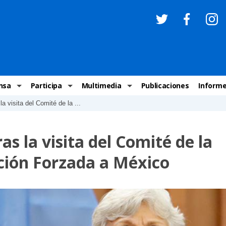
nsa
Participa
Multimedia
Publicaciones
Inform
a visita del Comité de la ...
os
Invitaciones
Comunicados Nacionales
Infografías
Recome
los medios
Concursos y premios sobre DH
Comunicados Internacionales
Nuestro trabajo en imágenes
ONU-DH
s la visita del Comité de la
chos Humanos
informa
Vídeos
Relator
ción Forzada a México
y cartas ONU-DH
Recomendaciones DH
Audios
Comité
los DH
BJDH
Campañas
Examen 
destacadas
Puntal