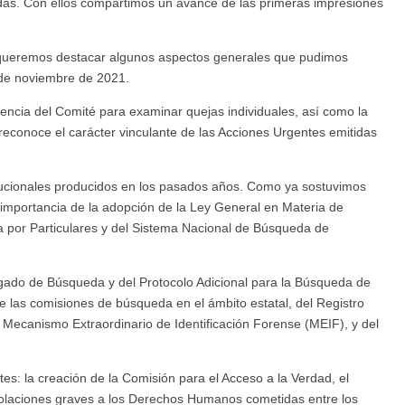
madas. Con ellos compartimos un avance de las primeras impresiones
é, queremos destacar algunos aspectos generales que pudimos
 de noviembre de 2021.
encia del Comité para examinar quejas individuales, así como la
reconoce el carácter vinculante de las Acciones Urgentes emitidas
itucionales producidos en los pasados años. Como ya sostuvimos
importancia de la adopción de la Ley General en Materia de
 por Particulares y del Sistema Nacional de Búsqueda de
ado de Búsqueda y del Protocolo Adicional para la Búsqueda de
e las comisiones de búsqueda en el ámbito estatal, del Registro
Mecanismo Extraordinario de Identificación Forense (MEIF), y del
es: la creación de la Comisión para el Acceso a la Verdad, el
s violaciones graves a los Derechos Humanos cometidas entre los