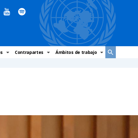
es
Contrapartes
Ámbitos de trabajo
ndaciones Alto Comisionado
Sistema de La ONU
Graves violaciones de DH
 México
Alto Comisionado
DESC
ías y grupos de trabajo
Oficinas en Latinoamérica
Grupos vulnerados
s de DH
Instituciones mexicanas de derechos humanos
Indicadores de DH
Periódico Universal – México
OSC de derechos humanos
Comunicación y promoción
Representación