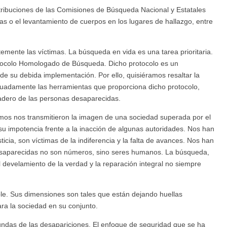
 atribuciones de las Comisiones de Búsqueda Nacional y Estatales
as o el levantamiento de cuerpos en los lugares de hallazgo, entre
ntemente las víctimas. La búsqueda en vida es una tarea prioritaria.
Protocolo Homologado de Búsqueda. Dicho protocolo es un
de su debida implementación. Por ello, quisiéramos resaltar la
ecuadamente las herramientas que proporciona dicho protocolo,
radero de las personas desaparecidas.
os nos transmitieron la imagen de una sociedad superada por el
su impotencia frente a la inacción de algunas autoridades. Nos han
cia, son víctimas de la indiferencia y la falta de avances. Nos han
esaparecidas no son números, sino seres humanos. La búsqueda,
el develamiento de la verdad y la reparación integral no siempre
e. Sus dimensiones son tales que están dejando huellas
ara la sociedad en su conjunto.
fundas de las desapariciones. El enfoque de seguridad que se ha