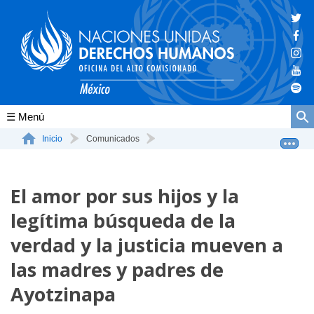
Conócenos
Inicio
Comunicados
El amor por sus hijos y la legítima búsqueda de la ve...
La ONU-DH en el mundo
El amor por sus hijos y la
La ONU-DH en México
legítima búsqueda de la
Vacantes ONU-DH México
verdad y la justicia mueven a
ONU-DH en el tiempo
las madres y padres de
Ayotzinapa