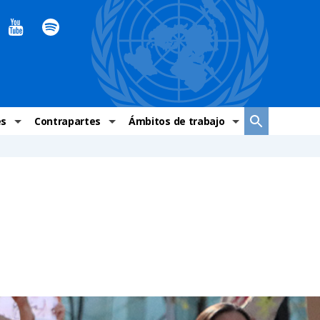
es
Contrapartes
Ámbitos de trabajo
ndaciones Alto Comisionado
Sistema de La ONU
Graves violaciones de DH
 México
Alto Comisionado
DESC
ías y grupos de trabajo
Oficinas en Latinoamérica
Grupos vulnerados
s de DH
Instituciones mexicanas de derechos humanos
Indicadores de DH
Periódico Universal – México
OSC de derechos humanos
Comunicación y promoción
Representación