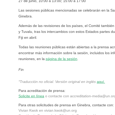
27 de junio, 10:00 a 13:00; 15:00 a 17:00
Las sesiones públicas mencionadas se celebrarán en la Sala 
Ginebra.
Además de las revisiones de los países, el Comité también 
y Tuvalu, tras los intercambios con estos Estados partes d
Fiji en abril.
Todas las reuniones públicas están abiertas a la prensa ac
encontrar más información sobre la sesión, incluidos los i
reuniones, en la
página de la sesión
.
Fin
*Traducción no oficial. Versión original en inglés
aquí.
Para acreditación de prensa:
Solicite en línea
o contacte con
accreditation-media@un.or
Para otras solicitudes de prensa en Ginebra, contacte con:
Vivian Kwok en
vivian.kwok@un.org