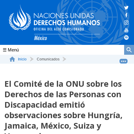
Conócenos
Inicio
Comunicados
El Comité de la ONU sobre los Derechos de las Personas...
La ONU-DH en el mundo
El Comité de la ONU sobre los
La ONU-DH en México
Derechos de las Personas con
Vacantes ONU-DH México
Discapacidad emitió
ONU-DH en el tiempo
observaciones sobre Hungría,
Jamaica, México, Suiza y