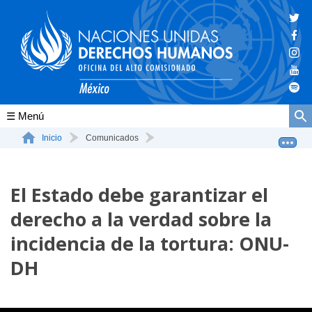
Conócenos
Inicio
Comunicados
El Estado debe garantizar el derecho a la verdad sobre ...
La ONU-DH en el mundo
El Estado debe garantizar el
La ONU-DH en México
derecho a la verdad sobre la
Vacantes ONU-DH México
incidencia de la tortura: ONU-
ONU-DH en el tiempo
DH