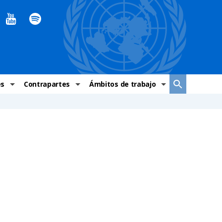
es
Contrapartes
Ámbitos de trabajo
ndaciones Alto Comisionado
Sistema de La ONU
Graves violaciones de DH
 México
Alto Comisionado
DESC
ías y grupos de trabajo
Oficinas en Latinoamérica
Grupos vulnerados
s de DH
Instituciones mexicanas de derechos humanos
Indicadores de DH
Periódico Universal – México
OSC de derechos humanos
Comunicación y promoción
Representación