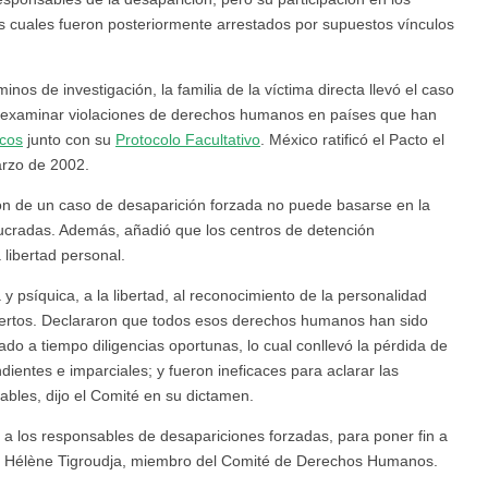
os cuales fueron posteriormente arrestados por supuestos vínculos
s de investigación, la familia de la víctima directa llevó el caso
 examinar violaciones de derechos humanos en países que han
icos
junto con su
Protocolo Facultativo
. México ratificó el Pacto el
arzo de 2002.
n de un caso de desaparición forzada no puede basarse en la
lucradas. Además, añadió que los centros de detención
 libertad personal.
 y psíquica, a la libertad, al reconocimiento de la personalidad
 expertos. Declararon que todos esos derechos humanos han sido
do a tiempo diligencias oportunas, lo cual conllevó la pérdida de
ientes e imparciales; y fueron ineficaces para aclarar las
sables, dijo el Comité en su dictamen.
a los responsables de desapariciones forzadas, para poner fin a
ijo Hélène Tigroudja, miembro del Comité de Derechos Humanos.