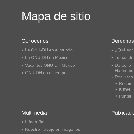
Mapa de sitio
Conócenos
Derecho
La ONU-DH en el mundo
¿Qué son
La ONU-DH en México
Temas de
Vacantes ONU-DH México
Derecho I
Humanos
ONU-DH en el tiempo
Recursos
Recome
BJDH
Puntal
Multimedia
Publicaci
Infografías
Nuestro trabajo en imágenes