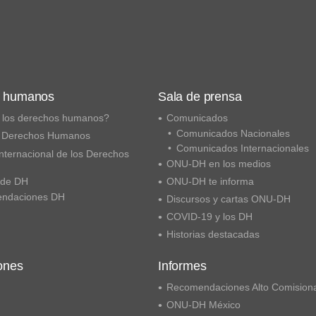
s humanos
Sala de prensa
 los derechos humanos?
Comunicados
Comunicados Nacionales
 Derechos Humanos
Comunicados Internacionales
nternacional de los Derechos
ONU-DH en los medios
 de DH
ONU-DH te informa
ndaciones DH
Discursos y cartas ONU-DH
COVID-19 y los DH
Historias destacadas
ones
Informes
Recomendaciones Alto Comision
ONU-DH México