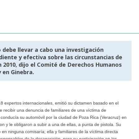
 debe llevar a cabo una investigación
diente y efectiva sobre las circunstancias de
n 2010, dijo el Comité de Derechos Humanos
 en Ginebra.
expertos internacionales, emitió su dictamen basado en el
recibir una denuncia de familiares de una víctima de
a conducía su automóvil por la ciudad de Poza Rica (Veracruz) en
n y le obligaron a subir a una de ellas, a punta de pistola. Su
n ninguna comisaría; ella y familiares de la víctima directa
responsables de la desaparición, pero su participación en los