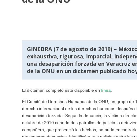
GINEBRA (7 de agosto de 2019) – México
exhaustiva, rigurosa, imparcial, indepen
una desaparición forzada en Veracruz e
de la ONU en un dictamen publicado hoy
El dictamen completo está disponible en
línea
.
El Comité de Derechos Humanos de la ONU, un grupo de 18 
derecho internacional de los derechos humanos después de 
desaparición forzada. Según la denuncia, la víctima direct
octubre de 2010 cuando dos patrullas de policía lo detuviero
compañera, que presenció los hechos, no pudo encontrarlo e
presentaron denuncias. Identificó a tres policías entre los 