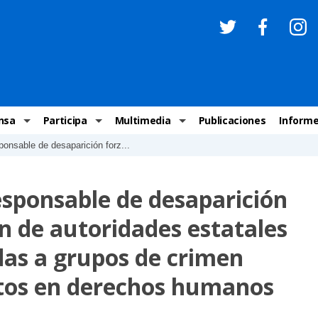
nsa
Participa
Multimedia
Publicaciones
Inform
onsable de desaparición forz...
os
Invitaciones
Comunicados Nacionales
Infografías
Recome
los medios
Concursos y premios sobre DH
Comunicados Internacionales
Nuestro trabajo en imágenes
ONU-DH
esponsable de desaparición
chos Humanos
informa
Vídeos
Relator
n de autoridades estatales
y cartas ONU-DH
Recomendaciones DH
Audios
Comité
as a grupos de crimen
los DH
BJDH
Campañas
Examen 
rtos en derechos humanos
destacadas
Puntal