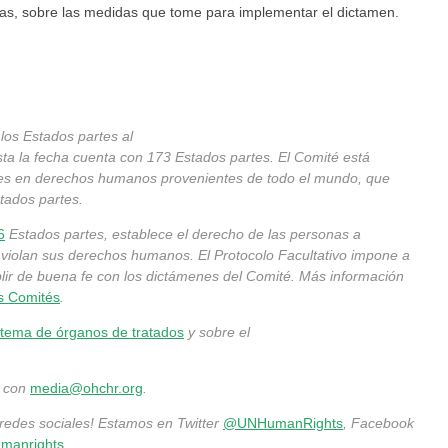
días, sobre las medidas que tome para implementar el dictamen.
los Estados partes al
sta la fecha cuenta con 173 Estados partes. El Comité está
es en derechos humanos provenientes de todo el mundo, que
stados partes.
6
Estados partes, establece el derecho de las personas a
 violan sus derechos humanos. El Protocolo Facultativo impone a
mplir de buena fe con los dictámenes del Comité. Más información
os Comités
.
stema de órganos de tratados
y sobre el
e con
media@ohchr.org
.
redes sociales! Estamos en Twitter
@UNHumanRights
, Facebook
manrights