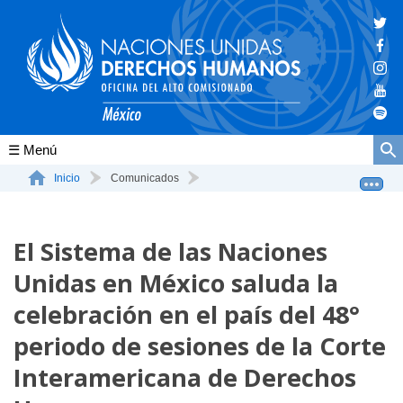
Conócenos
Inicio
Comunicados
El Sistema de las Naciones Unidas en México saluda la ...
La ONU-DH en el mundo
El Sistema de las Naciones
La ONU-DH en México
Unidas en México saluda la
Vacantes ONU-DH México
celebración en el país del 48°
ONU-DH en el tiempo
periodo de sesiones de la Corte
Interamericana de Derechos