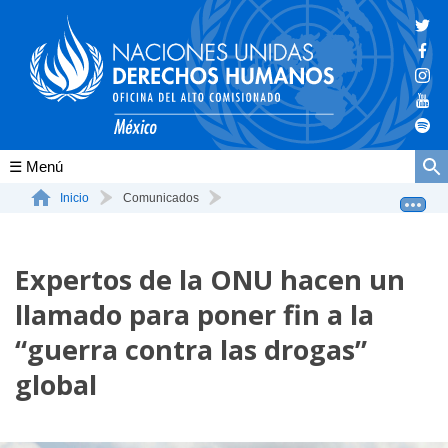
Conócenos
Inicio
Comunicados
Expertos de la ONU hacen un llamado para poner fin a la...
La ONU-DH en el mundo
Expertos de la ONU hacen un
La ONU-DH en México
llamado para poner fin a la
Vacantes ONU-DH México
“guerra contra las drogas”
ONU-DH en el tiempo
global