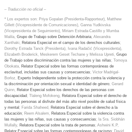
– Traducción no oficial –
* Los expertos son: Priya Gopalan (Presidenta-Rapporteur), Matthew
Gillett (Vicepresidente de Comunicaciones), Ganna Yudkivska
(Vicepresidenta de Seguimiento), Miriam Estrada-Castillo y Mumba
Malila,
Grupo de Trabajo sobre Detención Arbitraria
; Alexandra
Xanthaki,
Relatora Especial en el campo de los derechos culturales
;
Dorothy Estrada Tanck (Presidenta), Ivana Radačić (Vicepresidenta),
Elizabeth Broderick, Meskerem Geset Techane y Melissa Upreti,
Grupo
de Trabajo sobre discriminación contra las mujeres y las niñas
; Tomoya
Obokata,
Relator Especial sobre las formas contemporáneas de
esclavitud, incluidas sus causas y consecuencias
; Victor Madrigal-
Borloz,
Experto Independiente sobre la protección contra la violencia y
la discriminación por orientación sexual e identidad de género
; Gerard
Quinn,
Relator Especial sobre los derechos de las personas con
discapacidad
; Tlaleng Mofokeng,
Relatora Especial sobre el derecho de
todas las personas al disfrute del más alto nivel posible de salud física
y mental
; Farida Shaheed,
Relatora Especial sobre el derecho a la
educación
; Reem Alsalem,
Relatora Especial sobre la violencia contra
las mujeres y las niñas, sus causas y consecuencias
; la Sra. Siobhán
Mullally,
Relatora Especial sobre la trata de personas
; Ashwini K.P,
Relator Especial sobre las formas contemporáneas de racismo
; David