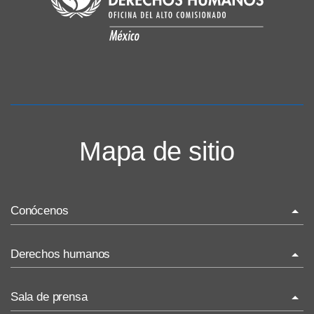
Mapa de sitio
Conócenos
La ONU-DH en el mundo
Derechos humanos
La ONU-DH en México
¿Qué son los derechos humanos?
Sala de prensa
Vacantes ONU-DH México
Temas de Derechos Humanos