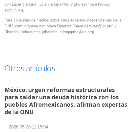
con Lucie Viersma (
lucie.viersma@un.org
) o escriba a
hrc-wg-
ad@un.org
.
Para consultas de medios sobre otros expertos independientes de la
ONU, comuníquese con Maya Derouaz (
maya.derouaz@un.org
) y
Dharisha Indraguptha (
dharisha.indraguptha@un.org
).
Otros artículos
México: urgen reformas estructurales
para saldar una deuda histórica con los
pueblos Afromexicanos, afirman expertas
de la ONU
2026-05-20 11:19:04