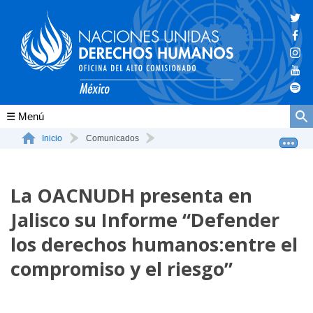
Conócenos
Inicio
Comunicados
La OACNUDH presenta en Jalisco su Informe “Defender l...
La ONU-DH en el mundo
La OACNUDH presenta en
La ONU-DH en México
Jalisco su Informe “Defender
Vacantes ONU-DH México
los derechos humanos:entre el
ONU-DH en el tiempo
compromiso y el riesgo”