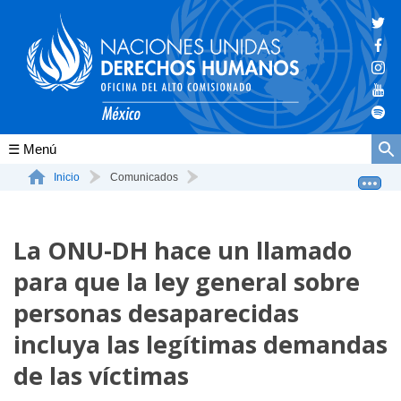
Conócenos
Inicio
Comunicados
La ONU-DH hace un llamado para que la ley general sobre...
La ONU-DH en el mundo
La ONU-DH hace un llamado
La ONU-DH en México
para que la ley general sobre
Vacantes ONU-DH México
personas desaparecidas
ONU-DH en el tiempo
incluya las legítimas demandas
de las víctimas