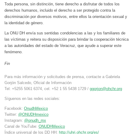
Toda persona, sin distinción, tiene derecho a disfrutar de todos los
derechos humanos, incluido el derecho a ser protegido contra la
discriminación por diversos motivos, entre ellos la orientación sexual y
la identidad de género.
La ONU DH envía sus sentidas condolencias a las y los familiares de
las víctimas y reitera su disposición para brindar la cooperación técnica
a las autoridades del estado de Veracruz, que ayude a superar este
fenómeno.
Fin
Para más información y solicitudes de prensa, contacte a Gabriela
Gorjón Salcedo, Oficial de Información
Tel: +5255 5061 6374, cel. +52 1 55 5438 1729 /
ggorjon@ohchr.org
Síguenos en las redes sociales:
Facebook:
OnudhMexico
Twitter:
@ONUDHmexico
Instagram:
@onudh_mx
Canal de YouTube:
ONUDHMexico
Índice universal de los DD HH:
http://uhri.ohchr.org/es/