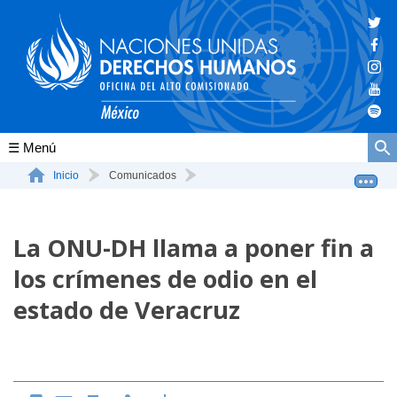
Conócenos
Inicio
Comunicados
La ONU-DH llama a poner fin a los crímenes de odio en ...
La ONU-DH en el mundo
La ONU-DH llama a poner fin a
La ONU-DH en México
los crímenes de odio en el
Vacantes ONU-DH México
estado de Veracruz
ONU-DH en el tiempo