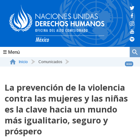
Conócenos
Inicio
Comunicados
La prevención de la violencia contra las mujeres y las...
La ONU-DH en el mundo
La prevención de la violencia
La ONU-DH en México
contra las mujeres y las niñas
Vacantes ONU-DH México
es la clave hacia un mundo
ONU-DH en el tiempo
más igualitario, seguro y
próspero