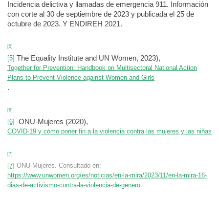
Incidencia delictiva y llamadas de emergencia 911. Información
con corte al 30 de septiembre de 2023 y publicada el 25 de
octubre de 2023. Y ENDIREH 2021.
[5]
The Equality Institute and UN Women, 2023),
[5]
Together for Prevention: Handbook on Multisectoral National Action
Plans to Prevent Violence against Women and Girls
.
[6]
ONU-Mujeres (2020),
[6]
COVID-19 y cómo poner fin a la violencia contra las mujeres y las niñas
[7]
[7]
ONU-Mujeres. Consultado en:
https://www.unwomen.org/es/
noticias/en-la-mira/2023/11/
en-la-mira-16-
dias-de-
activismo-contra-la-violencia-
de-genero