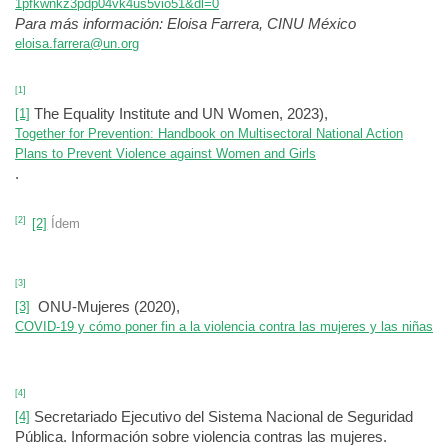
1pfkwnkz3pdp04vk4us5vio51&dl=0
Para más información: Eloisa Farrera, CINU México
eloisa.farrera@un.org
[1]
The Equality Institute and UN Women, 2023),
[1]
Together for Prevention: Handbook on Multisectoral National Action
Plans to Prevent Violence against Women and Girls
.
[2]
[2]
Ídem
[3]
ONU-Mujeres (2020),
[3]
COVID-19 y cómo poner fin a la violencia contra las mujeres y las niñas
[4]
Secretariado Ejecutivo del Sistema Nacional de Seguridad
[4]
Pública. Información sobre violencia contras las mujeres.