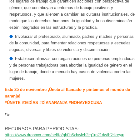
los lugares de trabajo que garanticen acciones con perspectiva de
género, que contribuyan a entornos de trabajo positivos y
respetuosos, y que alienten a cambiar las culturas institucionales, de
modo que los derechos humanos, la igualdad y la no discriminación
estén integrados en las estructuras y la práctica.
Involucrar al profesorado, alumnado, padres y madres y personas
de la comunidad, para fomentar relaciones respetuosas y escuelas
seguras, diversas y libres de violencia y discriminación.
Establecer alianzas con organizaciones de personas empleadoras
y de personas trabajadoras para abordar la igualdad de género en el
lugar de trabajo, donde a menudo hay casos de violencia contra las
mujeres.
Este 25 de noviembre ¡Únete al llamado y pintemos el mundo de
naranja!
#ÚNETE #16DÍAS #DÍANARANJA #NOHAYEXCUSA
Fin
RECURSOS PARA PERIODISTAS:
https://www.dropbox.com/scl/
fo/gh0b6xbwleh2rg1rp21dw/h?
rlkey=