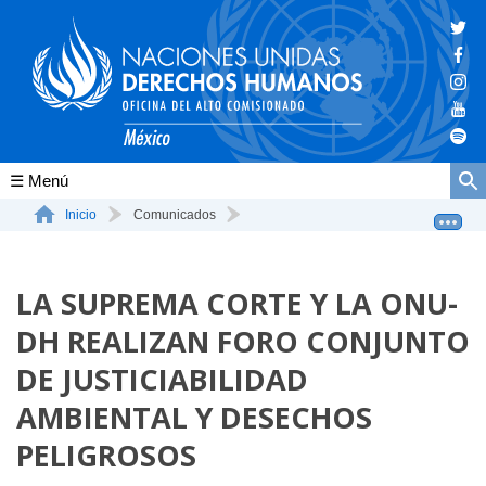
Conócenos
Inicio
Comunicados
LA SUPREMA CORTE Y LA ONU-DH REALIZAN FORO CONJUNTO
La ONU-DH en el mundo
DE ...
LA SUPREMA CORTE Y LA ONU-
La ONU-DH en México
DH REALIZAN FORO CONJUNTO
Vacantes ONU-DH México
DE JUSTICIABILIDAD
ONU-DH en el tiempo
AMBIENTAL Y DESECHOS
PELIGROSOS