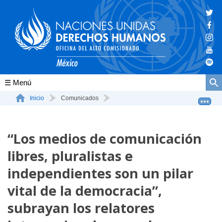
Conócenos
Inicio
Comunicados
"Los medios de comunicación libres, pluralistas e inde...
La ONU-DH en el mundo
“Los medios de comunicación
La ONU-DH en México
libres, pluralistas e
Vacantes ONU-DH México
independientes son un pilar
ONU-DH en el tiempo
vital de la democracia”,
subrayan los relatores