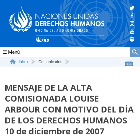
Conócenos
Inicio
Comunicados
MENSAJE DE LA ALTA COMISIONADA LOUISE ARBOUR CON
La ONU-DH en el mundo
MOTIVO...
MENSAJE DE LA ALTA
La ONU-DH en México
COMISIONADA LOUISE
Vacantes ONU-DH México
ARBOUR CON MOTIVO DEL DÍA
ONU-DH en el tiempo
DE LOS DERECHOS HUMANOS
10 de diciembre de 2007