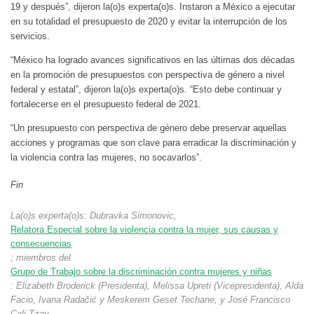
19 y después”, dijeron la(o)s experta(o)s. Instaron a México a ejecutar
en su totalidad el presupuesto de 2020 y evitar la interrupción de los
servicios.
“México ha logrado avances significativos en las últimas dos décadas
en la promoción de presupuestos con perspectiva de género a nivel
federal y estatal”, dijeron la(o)s experta(o)s. “Esto debe continuar y
fortalecerse en el presupuesto federal de 2021.
“Un presupuesto con perspectiva de género debe preservar aquellas
acciones y programas que son clave para erradicar la discriminación y
la violencia contra las mujeres, no socavarlos”.
Fin
La(o)s experta(o)s: Dubravka Simonovic,
Relatora Especial sobre la violencia contra la mujer, sus causas y
consecuencias
; miembros del
Grupo de Trabajo sobre la discriminación contra mujeres y niñas
: Elizabeth Broderick (Presidenta), Melissa Upreti (Vicepresidenta), Alda
Facio, Ivana Radačić y Meskerem Geset Techane, y José Francisco
Cali Tzay,