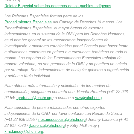
Relator Especial sobre los derechos de los pueblos indígenas
.
Los Relatores Especiales forman parte de los
Procedimientos Especiales
del Consejo de Derechos Humanos. Los
Procedimientos Especiales, el mayor órgano de expertos
independientes en el sistema de la ONU para los Derechos Humanos,
es el nombre general de los mecanismos independientes de
investigación y monitoreo establecidos por el Consejo para hacer frente
a situaciones concretas en países o a cuestiones temáticas en todo el
mundo. Los expertos de los Procedimientos Especiales trabajan de
manera voluntaria; no son personal de la ONU y no perciben un salario
por su trabajo. Son independientes de cualquier gobierno u organización
y actúan a título individual.
Para obtener más información y solicitudes de los medios de
comunicación, póngase en contacto con: Renata Preturlan (+41 22 928
92 54/
rpreturlan@ohchr.org
) o escriba a
vaw@ohchr.org
Para consultas de prensa relacionadas con otros expertos
independientes de la ONU, por favor contacte con Renato de Souza
(+41 22 928 9855 /
rrosariodesouza@ohchr.org
) Jeremy Laurence (+ 41
22 917 7578 /
jlaurence@ohchr.org
) y Kitty McKinsey (
kmckinsey@ohchr.org
)