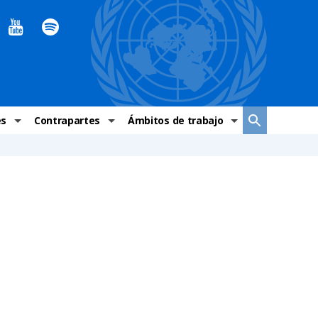
es
Contrapartes
Ámbitos de trabajo
ndaciones Alto Comisionado
Sistema de La ONU
Graves violaciones de DH
 México
Alto Comisionado
DESC
ías y grupos de trabajo
Oficinas en Latinoamérica
Grupos vulnerados
s de DH
Instituciones mexicanas de derechos humanos
Indicadores de DH
Periódico Universal – México
OSC de derechos humanos
Comunicación y promoción
Representación