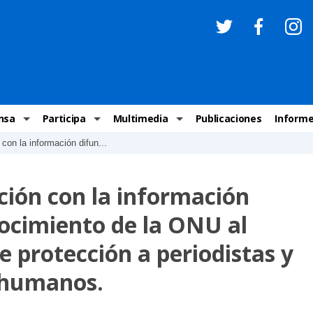
nsa
Participa
Multimedia
Publicaciones
Inform
 con la información difun...
os
Invitaciones
Comunicados Nacionales
Infografías
Recome
los medios
Concursos y premios sobre DH
Comunicados Internacionales
Nuestro trabajo en imágenes
ONU-DH
ción con la información
chos Humanos
informa
Vídeos
Relator
nocimiento de la ONU al
y cartas ONU-DH
Recomendaciones DH
Audios
Comité
 protección a periodistas y
los DH
BJDH
Campañas
Examen 
 humanos.
destacadas
Puntal