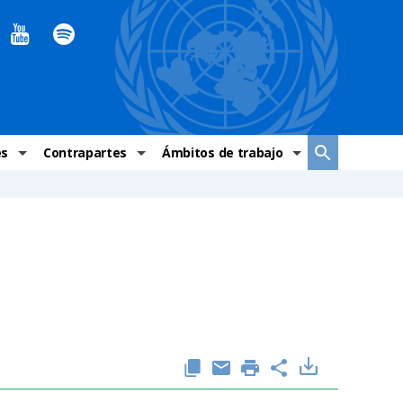
es
Contrapartes
Ámbitos de trabajo
ndaciones Alto Comisionado
Sistema de La ONU
Graves violaciones de DH
 México
Alto Comisionado
DESC
ías y grupos de trabajo
Oficinas en Latinoamérica
Grupos vulnerados
s de DH
Instituciones mexicanas de derechos humanos
Indicadores de DH
Periódico Universal – México
OSC de derechos humanos
Comunicación y promoción
Representación