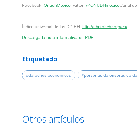
Facebook:
OnudhMexico
Twitter:
@ONUDHmexico
Canal d
Índice universal de los DD HH:
http://uhri.ohchr.org/es/
Descarga la nota informativa en PDF
Etiquetado
#derechos económicos
#personas defensoras de d
Otros artículos