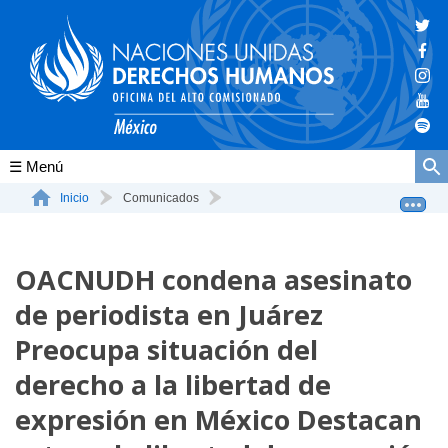
Conócenos
Inicio
Comunicados
OACNUDH condena asesinato de periodista en Juárez Preo...
La ONU-DH en el mundo
OACNUDH condena asesinato
La ONU-DH en México
de periodista en Juárez
Vacantes ONU-DH México
Preocupa situación del
ONU-DH en el tiempo
derecho a la libertad de
expresión en México Destacan