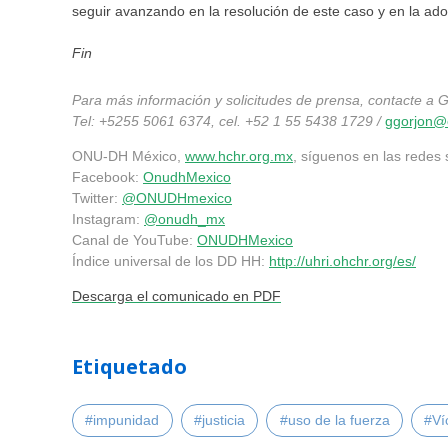
seguir avanzando en la resolución de este caso y en la ado
Fin
Para más información y solicitudes de prensa, contacte a G
Tel: +5255 5061 6374, cel. +52 1 55 5438 1729 /
ggorjon@
ONU-DH México,
www.hchr.org.mx
, síguenos en las redes 
Facebook:
OnudhMexico
Twitter:
@ONUDHmexico
Instagram:
@onudh_mx
Canal de YouTube:
ONUDHMexico
Índice universal de los DD HH:
http://uhri.ohchr.org/es/
Descarga el comunicado en PDF
Etiquetado
#impunidad
#justicia
#uso de la fuerza
#Ví