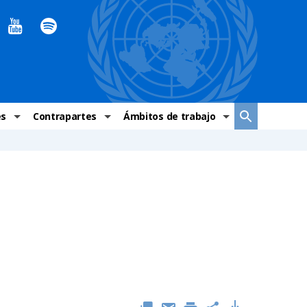
es
Contrapartes
Ámbitos de trabajo
ndaciones Alto Comisionado
Sistema de La ONU
Graves violaciones de DH
 México
Alto Comisionado
DESC
ías y grupos de trabajo
Oficinas en Latinoamérica
Grupos vulnerados
s de DH
Instituciones mexicanas de derechos humanos
Indicadores de DH
Periódico Universal – México
OSC de derechos humanos
Comunicación y promoción
Representación