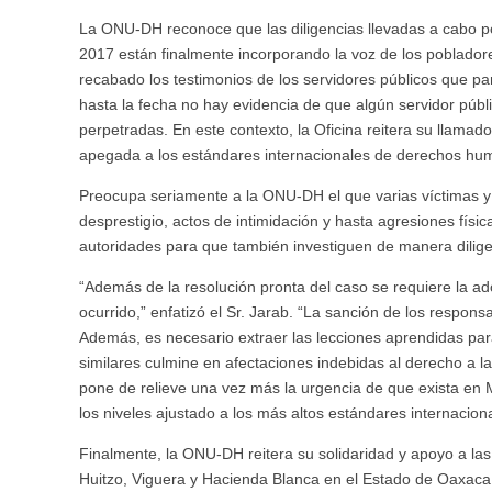
La ONU-DH reconoce que las diligencias llevadas a cabo p
2017 están finalmente incorporando la voz de los poblado
recabado los testimonios de los servidores públicos que p
hasta la fecha no hay evidencia de que algún servidor públ
perpetradas. En este contexto, la Oficina reitera su llamad
apegada a los estándares internacionales de derechos hu
Preocupa seriamente a la ONU-DH el que varias víctimas 
desprestigio, actos de intimidación y hasta agresiones físi
autoridades para que también investiguen de manera dilige
“Además de la resolución pronta del caso se requiere la ad
ocurrido,” enfatizó el Sr. Jarab. “La sanción de los respo
Además, es necesario extraer las lecciones aprendidas para
similares culmine en afectaciones indebidas al derecho a la 
pone de relieve una vez más la urgencia de que exista en 
los niveles ajustado a los más altos estándares internaci
Finalmente, la ONU-DH reitera su solidaridad y apoyo a las 
Huitzo, Viguera y Hacienda Blanca en el Estado de Oaxaca 