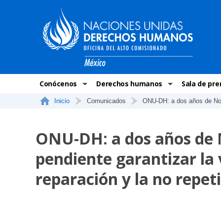
Conócenos
Derechos humanos
Sala de pre
Inicio
Comunicados
ONU-DH: a dos años de Noch
La ONU-DH en el mundo
¿Qué son los derechos humanos?
Comunicad
La ONU-DH en México
Temas de Derechos Humanos
ONU-DH en 
ONU-DH: a dos años de 
Vacantes ONU-DH México
Derecho Internacional de los Dere
ONU-DH te 
pendiente garantizar la v
ONU-DH en el tiempo
Recursos de DH
Discursos 
reparación y la no repet
COVID-19 y 
Historias 