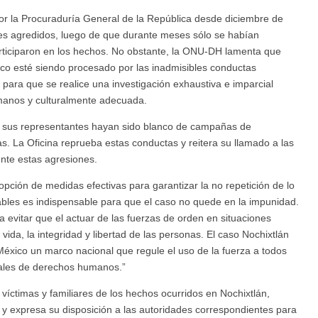
or la Procuraduría General de la República desde diciembre de
res agredidos, luego de que durante meses sólo se habían
articiparon en los hechos. No obstante, la ONU-DH lamenta que
ico esté siendo procesado por las inadmisibles conductas
o para que se realice una investigación exhaustiva e imparcial
manos y culturalmente adecuada.
y sus representantes hayan sido blanco de campañas de
cas. La Oficina reprueba estas conductas y reitera su llamado a las
nte estas agresiones.
opción de medidas efectivas para garantizar la no repetición de lo
nsables es indispensable para que el caso no quede en la impunidad.
 evitar que el actuar de las fuerzas de orden en situaciones
vida, la integridad y libertad de las personas. El caso Nochixtlán
México un marco nacional que regule el uso de la fuerza a todos
onales de derechos humanos.”
víctimas y familiares de los hechos ocurridos en Nochixtlán,
y expresa su disposición a las autoridades correspondientes para