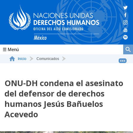
Conócenos
Inicio
Comunicados
ONU-DH condena el asesinato del defensor de derechos hu...
La ONU-DH en el mundo
ONU-DH condena el asesinato
La ONU-DH en México
del defensor de derechos
Vacantes ONU-DH México
humanos Jesús Bañuelos
ONU-DH en el tiempo
Acevedo