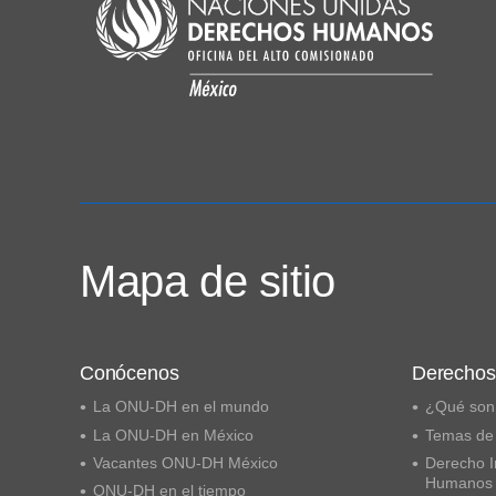
Mapa de sitio
Conócenos
Derecho
La ONU-DH en el mundo
¿Qué son
La ONU-DH en México
Temas de
Vacantes ONU-DH México
Derecho I
Humanos
ONU-DH en el tiempo