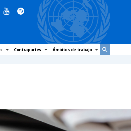
es
Contrapartes
Ámbitos de trabajo
ndaciones Alto Comisionado
Sistema de La ONU
Graves violaciones de DH
 México
Alto Comisionado
DESC
ías y grupos de trabajo
Oficinas en Latinoamérica
Grupos vulnerados
s de DH
Instituciones mexicanas de derechos humanos
Indicadores de DH
Periódico Universal – México
OSC de derechos humanos
Comunicación y promoción
Representación